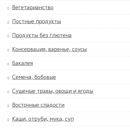
Вегетарианство
Постные продукты
Продукты без глютена
Консервация, варенье, соусы
Бакалея
Семена, бобовые
Сушеные травы, овощи и ягоды
Восточные сладости
Каши, отруби, мука, суп