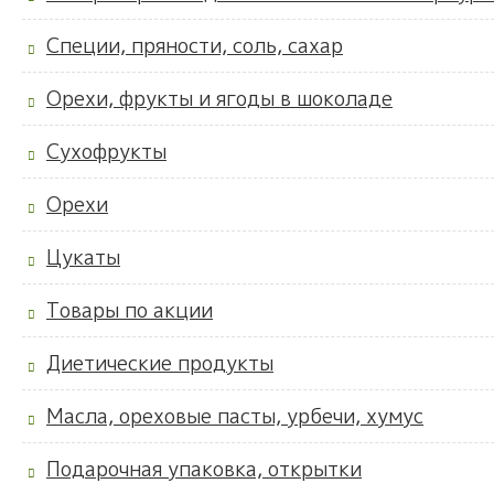
Специи, пряности, соль, сахар
Орехи, фрукты и ягоды в шоколаде
Сухофрукты
Орехи
Цукаты
Товары по акции
Диетические продукты
Масла, ореховые пасты, урбечи, хумус
Подарочная упаковка, открытки