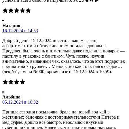
успеха и всего самого наилучшего💥💥💥🔥🔥🔥
Наталия
:
16.12.2024 в 14:53
Добрый день! 15.12.2024 посетила ваш магазин,
ассортиментом и обслуживанием осталась довольна.
Продавец была очень внимательна даже подарила подарок —
пастилу в упаковке с бантиком. Чуть позже, изучив
внимательно, выданный чек, оказалось, что за этот подарочек
я заплатила 75 рублей… Мелочь, но как-то остался осадок…
(чек №1, смена №900, время визита 15.12.2024 в 10.59).
Альбина
:
05.12.2024 в 10:32
Пришла сегодня посылочка, брала на новый год чай в
жестянных баночках с достопримечательностями Питера и
мед суфле. Дошло все быстро, небольшой вкусный
сувенирчик пришел. Надеюсь, что такие подарочки моих