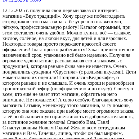
12.12.2025 г. получила свой первый заказ от интернет-
магазина «Вкус традиций». Хочу сразу же поблагодарить
сотрудников этого магазина за безупречно отлаженную,
чёткую, профессиональную работу! Каталог огромный, при
этом составлен очень удобно. Можно купить всё — сладкое,
кислое, солёное, на любой вкус, для детей и для взрослых.
Некоторые товары просто поражают красотой своего
оформления! Глаза просто разбегаются! Заказ пришёл точно в
назначенный срок, упаковано всё было идеально. Получила
огромное удовольствие, распаковывая его и знакомясь с
продукцией, которая раньше была мне не известна. Очень
понравились сухарики «Хрустила» (с разными вкусами). Дети
моментально их оценили! Понравился «Кедрокофе», о
котором раньше и не слышала. И очень хорош и разнообразен
кронштадтский зефир (по оформлению и по вкусу). Советую
всем, кто ещё не знает этот магазин, обратить на него
внимание. Не пожалеете! А свою особую благодарность хочу
выразить Татьяне, менеджеру этого магазина, за ту помощь,
которую она мне оказала при выборе моего огромного заказа,
за её необыкновенную приветливость и доброжелательность,
за истинное желание помочь! Спасибо Вам, Таня!
С наступающим Новым Годом! Желаю всем сотрудникам
магазина и Вам, Танечка, лично, чтобы он был мирным,
спокойным, благополучным, счастливым! Здоровья всем,