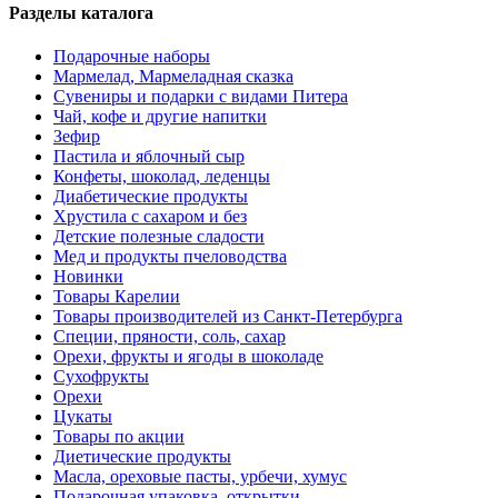
Разделы каталога
Подарочные наборы
Мармелад, Мармеладная сказка
Сувениры и подарки с видами Питера
Чай, кофе и другие напитки
Зефир
Пастила и яблочный сыр
Конфеты, шоколад, леденцы
Диабетические продукты
Хрустила с сахаром и без
Детские полезные сладости
Мед и продукты пчеловодства
Новинки
Товары Карелии
Товары производителей из Санкт-Петербурга
Специи, пряности, соль, сахар
Орехи, фрукты и ягоды в шоколаде
Сухофрукты
Орехи
Цукаты
Товары по акции
Диетические продукты
Масла, ореховые пасты, урбечи, хумус
Подарочная упаковка, открытки