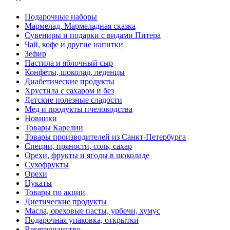
Подарочные наборы
Мармелад, Мармеладная сказка
Сувениры и подарки с видами Питера
Чай, кофе и другие напитки
Зефир
Пастила и яблочный сыр
Конфеты, шоколад, леденцы
Диабетические продукты
Хрустила с сахаром и без
Детские полезные сладости
Мед и продукты пчеловодства
Новинки
Товары Карелии
Товары производителей из Санкт-Петербурга
Специи, пряности, соль, сахар
Орехи, фрукты и ягоды в шоколаде
Сухофрукты
Орехи
Цукаты
Товары по акции
Диетические продукты
Масла, ореховые пасты, урбечи, хумус
Подарочная упаковка, открытки
Вегетарианство