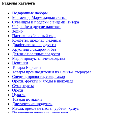
Разделы каталога
Подарочные наборы
Мармелад, Мармеладная сказка
Сувениры и подарки с видами Питера
Чай, кофе и другие напитки
Зефир
Пастила и яблочный сыр
Конфеты, шоколад, леденцы
Диабетические продукты
Хрустила с сахаром и без
Детские полезные сладости
Мед и продукты пчеловодства
Новинки
Товары Карелии
Товары производителей из Санкт-Петербурга
Специи, пряности, соль, сахар
Орехи, фрукты и ягоды в шоколаде
Сухофрукты
Орехи
Цукаты
Товары по акции
Диетические продукты
Масла, ореховые пасты, урбечи, хумус
Подарочная упаковка, открытки