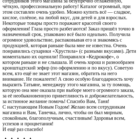
сотрудников этого магазина за безупречно отлаженную,
чёткую, профессиональную работу! Каталог огромный, при
этом составлен очень удобно. Можно купить всё — сладкое,
кислое, солёное, на любой вкус, для детей и для взрослых.
Некоторые товары просто поражают красотой своего
оформления! Глаза просто разбегаются! Заказ пришёл точно в
назначенный срок, упаковано всё было идеально. Получила
огромное удовольствие, распаковывая его и знакомясь с
продукцией, которая раньше была мне не известна. Очень
понравились сухарики «Хрустила» (с разными вкусами). Дети
моментально их оценили! Понравился «Кедрокофе», о
котором раньше и не слышала. И очень хорош и разнообразен
кронштадтский зефир (по оформлению и по вкусу). Советую
всем, кто ещё не знает этот магазин, обратить на него
внимание. Не пожалеете! А свою особую благодарность хочу
выразить Татьяне, менеджеру этого магазина, за ту помощь,
которую она мне оказала при выборе моего огромного заказа,
за её необыкновенную приветливость и доброжелательность,
за истинное желание помочь! Спасибо Вам, Таня!
С наступающим Новым Годом! Желаю всем сотрудникам
магазина и Вам, Танечка, лично, чтобы он был мирным,
спокойным, благополучным, счастливым! Здоровья всем,
успехов и процветания!
И ещё раз спасибо!