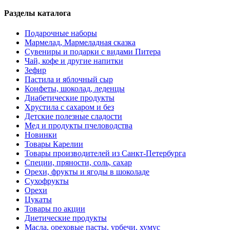
Разделы каталога
Подарочные наборы
Мармелад, Мармеладная сказка
Сувениры и подарки с видами Питера
Чай, кофе и другие напитки
Зефир
Пастила и яблочный сыр
Конфеты, шоколад, леденцы
Диабетические продукты
Хрустила с сахаром и без
Детские полезные сладости
Мед и продукты пчеловодства
Новинки
Товары Карелии
Товары производителей из Санкт-Петербурга
Специи, пряности, соль, сахар
Орехи, фрукты и ягоды в шоколаде
Сухофрукты
Орехи
Цукаты
Товары по акции
Диетические продукты
Масла, ореховые пасты, урбечи, хумус