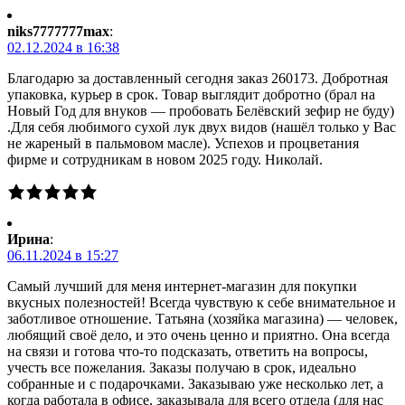
niks7777777max
:
02.12.2024 в 16:38
Благодарю за доставленный сегодня заказ 260173. Добротная
упаковка, курьер в срок. Товар выглядит добротно (брал на
Новый Год для внуков — пробовать Белёвский зефир не буду)
.Для себя любимого сухой лук двух видов (нашёл только у Вас
не жареный в пальмовом масле). Успехов и процветания
фирме и сотрудникам в новом 2025 году. Николай.
Ирина
:
06.11.2024 в 15:27
Самый лучший для меня интернет-магазин для покупки
вкусных полезностей! Всегда чувствую к себе внимательное и
заботливое отношение. Татьяна (хозяйка магазина) — человек,
любящий своё дело, и это очень ценно и приятно. Она всегда
на связи и готова что-то подсказать, ответить на вопросы,
учесть все пожелания. Заказы получаю в срок, идеально
собранные и с подарочками. Заказываю уже несколько лет, а
когда работала в офисе, заказывала для всего отдела (для нас