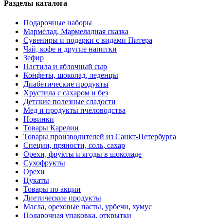
Разделы каталога
Подарочные наборы
Мармелад, Мармеладная сказка
Сувениры и подарки с видами Питера
Чай, кофе и другие напитки
Зефир
Пастила и яблочный сыр
Конфеты, шоколад, леденцы
Диабетические продукты
Хрустила с сахаром и без
Детские полезные сладости
Мед и продукты пчеловодства
Новинки
Товары Карелии
Товары производителей из Санкт-Петербурга
Специи, пряности, соль, сахар
Орехи, фрукты и ягоды в шоколаде
Сухофрукты
Орехи
Цукаты
Товары по акции
Диетические продукты
Масла, ореховые пасты, урбечи, хумус
Подарочная упаковка, открытки