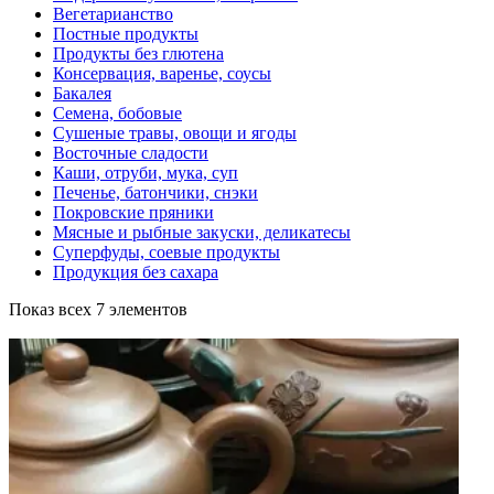
Вегетарианство
Постные продукты
Продукты без глютена
Консервация, варенье, соусы
Бакалея
Семена, бобовые
Сушеные травы, овощи и ягоды
Восточные сладости
Каши, отруби, мука, суп
Печенье, батончики, снэки
Покровские пряники
Мясные и рыбные закуски, деликатесы
Суперфуды, соевые продукты
Продукция без сахара
Показ всех 7 элементов