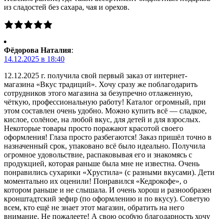
из сладостей без сахара, чая и орехов.
Фёдорова Наталия
:
14.12.2025 в 18:40
12.12.2025 г. получила свой первый заказ от интернет-
магазина «Вкус традиций». Хочу сразу же поблагодарить
сотрудников этого магазина за безупречно отлаженную,
чёткую, профессиональную работу! Каталог огромный, при
этом составлен очень удобно. Можно купить всё — сладкое,
кислое, солёное, на любой вкус, для детей и для взрослых.
Некоторые товары просто поражают красотой своего
оформления! Глаза просто разбегаются! Заказ пришёл точно в
назначенный срок, упаковано всё было идеально. Получила
огромное удовольствие, распаковывая его и знакомясь с
продукцией, которая раньше была мне не известна. Очень
понравились сухарики «Хрустила» (с разными вкусами). Дети
моментально их оценили! Понравился «Кедрокофе», о
котором раньше и не слышала. И очень хорош и разнообразен
кронштадтский зефир (по оформлению и по вкусу). Советую
всем, кто ещё не знает этот магазин, обратить на него
внимание. Не пожалеете! А свою особую благодарность хочу