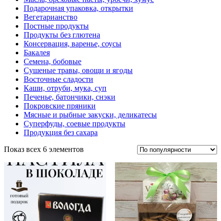
Подарочная упаковка, открытки
Вегетарианство
Постные продукты
Продукты без глютена
Консервация, варенье, соусы
Бакалея
Семена, бобовые
Сушеные травы, овощи и ягоды
Восточные сладости
Каши, отруби, мука, суп
Печенье, батончики, снэки
Покровские пряники
Мясные и рыбные закуски, деликатесы
Суперфуды, соевые продукты
Продукция без сахара
Показ всех 6 элементов