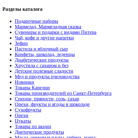
Разделы каталога
Подарочные наборы
Мармелад, Мармеладная сказка
Сувениры и подарки с видами Питера
Чай, кофе и другие напитки
Зефир
Пастила и яблочный сыр
Конфеты, шоколад, леденцы
Диабетические продукты
Хрустила с сахаром и без
Детские полезные сладости
Мед и продукты пчеловодства
Новинки
Товары Карелии
Товары производителей из Санкт-Петербурга
Специи, пряности, соль, сахар
Орехи, фрукты и ягоды в шоколаде
Сухофрукты
Орехи
Цукаты
Товары по акции
Диетические продукты
Масла, ореховые пасты, урбечи, хумус