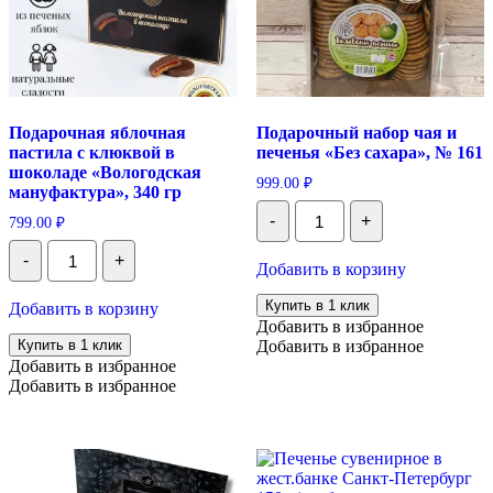
Подарочная яблочная
Подарочный набор чая и
пастила с клюквой в
печенья «Без сахара», № 161
шоколаде «Вологодская
999.00
₽
мануфактура», 340 гр
Количество
-
+
799.00
₽
Подарочный
набор
Количество
-
+
чая
Подарочная
Добавить в корзину
и
яблочная
печенья
пастила
Купить в 1 клик
Добавить в корзину
"Без
с
Добавить в избранное
сахара",
клюквой
Купить в 1 клик
Добавить в избранное
№
в
161
Добавить в избранное
шоколаде
Добавить в избранное
"Вологодская
мануфактура",
340
гр