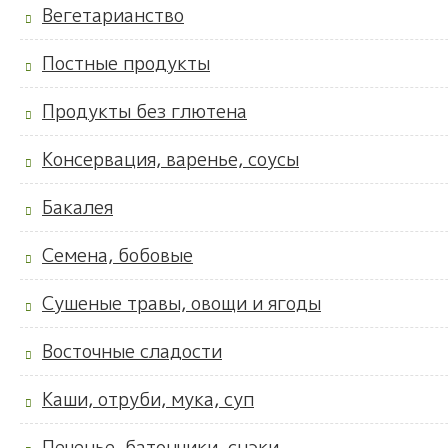
Вегетарианство
Постные продукты
Продукты без глютена
Консервация, варенье, соусы
Бакалея
Семена, бобовые
Сушеные травы, овощи и ягоды
Восточные сладости
Каши, отруби, мука, суп
Печенье, батончики, снэки