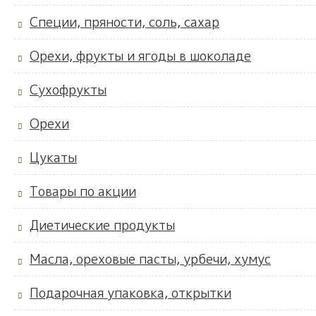
Специи, пряности, соль, сахар
Орехи, фрукты и ягоды в шоколаде
Сухофрукты
Орехи
Цукаты
Товары по акции
Диетические продукты
Масла, ореховые пасты, урбечи, хумус
Подарочная упаковка, открытки