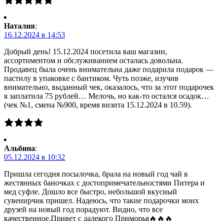
Наталия
:
16.12.2024 в 14:53
Добрый день! 15.12.2024 посетила ваш магазин,
ассортиментом и обслуживанием осталась довольна.
Продавец была очень внимательна даже подарила подарок —
пастилу в упаковке с бантиком. Чуть позже, изучив
внимательно, выданный чек, оказалось, что за этот подарочек
я заплатила 75 рублей… Мелочь, но как-то остался осадок…
(чек №1, смена №900, время визита 15.12.2024 в 10.59).
Альбина
:
05.12.2024 в 10:32
Пришла сегодня посылочка, брала на новый год чай в
жестянных баночках с достопримечательностями Питера и
мед суфле. Дошло все быстро, небольшой вкусный
сувенирчик пришел. Надеюсь, что такие подарочки моих
друзей на новый год порадуют. Видно, что все
качественное.Привет с далекого Приморья🔥🔥🔥