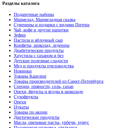
Разделы каталога
Подарочные наборы
Мармелад, Мармеладная сказка
Сувениры и подарки с видами Питера
Чай, кофе и другие напитки
Зефир
Пастила и яблочный сыр
Конфеты, шоколад, леденцы
Диабетические продукты
Хрустила с сахаром и без
Детские полезные сладости
Мед и продукты пчеловодства
Новинки
Товары Карелии
Товары производителей из Санкт-Петербурга
Специи, пряности, соль, сахар
Орехи, фрукты и ягоды в шоколаде
Сухофрукты
Орехи
Цукаты
Товары по акции
Диетические продукты
Масла, ореховые пасты, урбечи, хумус
Подарочная упаковка, открытки