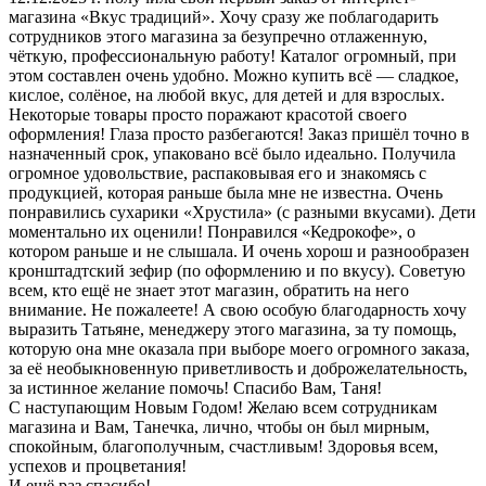
магазина «Вкус традиций». Хочу сразу же поблагодарить
сотрудников этого магазина за безупречно отлаженную,
чёткую, профессиональную работу! Каталог огромный, при
этом составлен очень удобно. Можно купить всё — сладкое,
кислое, солёное, на любой вкус, для детей и для взрослых.
Некоторые товары просто поражают красотой своего
оформления! Глаза просто разбегаются! Заказ пришёл точно в
назначенный срок, упаковано всё было идеально. Получила
огромное удовольствие, распаковывая его и знакомясь с
продукцией, которая раньше была мне не известна. Очень
понравились сухарики «Хрустила» (с разными вкусами). Дети
моментально их оценили! Понравился «Кедрокофе», о
котором раньше и не слышала. И очень хорош и разнообразен
кронштадтский зефир (по оформлению и по вкусу). Советую
всем, кто ещё не знает этот магазин, обратить на него
внимание. Не пожалеете! А свою особую благодарность хочу
выразить Татьяне, менеджеру этого магазина, за ту помощь,
которую она мне оказала при выборе моего огромного заказа,
за её необыкновенную приветливость и доброжелательность,
за истинное желание помочь! Спасибо Вам, Таня!
С наступающим Новым Годом! Желаю всем сотрудникам
магазина и Вам, Танечка, лично, чтобы он был мирным,
спокойным, благополучным, счастливым! Здоровья всем,
успехов и процветания!
И ещё раз спасибо!