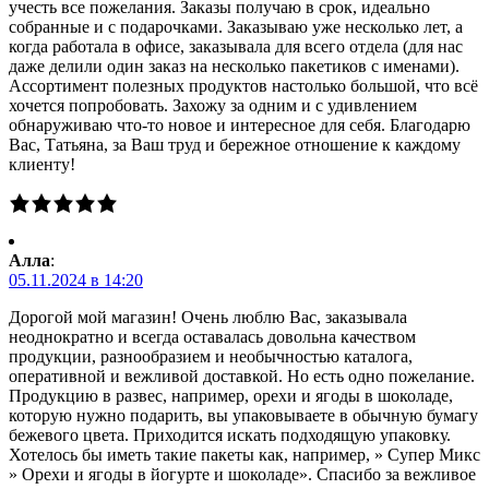
учесть все пожелания. Заказы получаю в срок, идеально
собранные и с подарочками. Заказываю уже несколько лет, а
когда работала в офисе, заказывала для всего отдела (для нас
даже делили один заказ на несколько пакетиков с именами).
Ассортимент полезных продуктов настолько большой, что всё
хочется попробовать. Захожу за одним и с удивлением
обнаруживаю что-то новое и интересное для себя. Благодарю
Вас, Татьяна, за Ваш труд и бережное отношение к каждому
клиенту!
Алла
:
05.11.2024 в 14:20
Дорогой мой магазин! Очень люблю Вас, заказывала
неоднократно и всегда оставалась довольна качеством
продукции, разнообразием и необычностью каталога,
оперативной и вежливой доставкой. Но есть одно пожелание.
Продукцию в развес, например, орехи и ягоды в шоколаде,
которую нужно подарить, вы упаковываете в обычную бумагу
бежевого цвета. Приходится искать подходящую упаковку.
Хотелось бы иметь такие пакеты как, например, » Супер Микс
» Орехи и ягоды в йогурте и шоколаде». Спасибо за вежливое