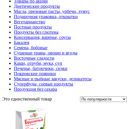
Товары по акции
Диетические продукты
Масла, ореховые пасты, урбечи, хумус
Подарочная упаковка, открытки
Вегетарианство
Постные продукты
Продукты без глютена
Консервация, варенье, соусы
Бакалея
Семена, бобовые
Сушеные травы, овощи и ягоды
Восточные сладости
Каши, отруби, мука, суп
Печенье, батончики, снэки
Покровские пряники
Мясные и рыбные закуски, деликатесы
Суперфуды, соевые продукты
Продукция без сахара
Это единственный товар