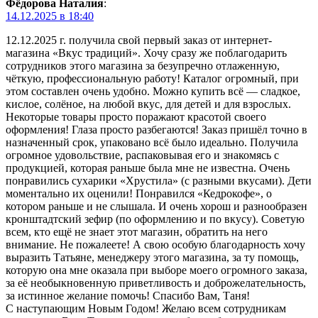
Фёдорова Наталия
:
14.12.2025 в 18:40
12.12.2025 г. получила свой первый заказ от интернет-
магазина «Вкус традиций». Хочу сразу же поблагодарить
сотрудников этого магазина за безупречно отлаженную,
чёткую, профессиональную работу! Каталог огромный, при
этом составлен очень удобно. Можно купить всё — сладкое,
кислое, солёное, на любой вкус, для детей и для взрослых.
Некоторые товары просто поражают красотой своего
оформления! Глаза просто разбегаются! Заказ пришёл точно в
назначенный срок, упаковано всё было идеально. Получила
огромное удовольствие, распаковывая его и знакомясь с
продукцией, которая раньше была мне не известна. Очень
понравились сухарики «Хрустила» (с разными вкусами). Дети
моментально их оценили! Понравился «Кедрокофе», о
котором раньше и не слышала. И очень хорош и разнообразен
кронштадтский зефир (по оформлению и по вкусу). Советую
всем, кто ещё не знает этот магазин, обратить на него
внимание. Не пожалеете! А свою особую благодарность хочу
выразить Татьяне, менеджеру этого магазина, за ту помощь,
которую она мне оказала при выборе моего огромного заказа,
за её необыкновенную приветливость и доброжелательность,
за истинное желание помочь! Спасибо Вам, Таня!
С наступающим Новым Годом! Желаю всем сотрудникам