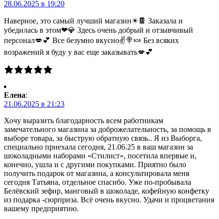
28.06.2025 в 19:20
Наверное, это самый лучший магазин☀🍫 Заказала и
убедилась в этом❤💎 Здесь очень добрый и отзывчивый
персонал💋💕 Все безумно вкусно✌🍭🍬 Без всяких
возражений я буду у вас еще заказывать💋💕
Елена
:
21.06.2025 в 21:23
Хочу выразить благодарность всем работникам
замечательного магазина за доброжелательность, за помощь в
выборе товара, за быструю обратную связь.. Я из Выборга,
специально приехала сегодня, 21.06.25 в ваш магазин за
шоколадными наборами «Стилист», посетила впервые и,
конечно, ушла и с другими покупками. Приятно было
получить подарок от магазина, а консультировала меня
сегодня Татьяна, отдельное спасибо. Уже по-пробывала
Белёвский зефир, манговый в шоколаде, кофейную конфетку
из подарка -сюрприза. Всё очень вкусно. Удачи и процветания
вашему предприятию.