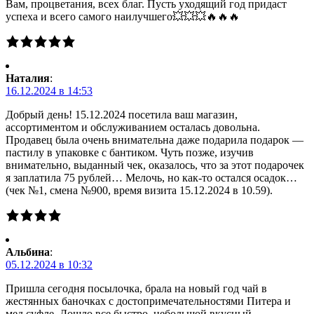
Вам, процветания, всех благ. Пусть уходящий год придаст
успеха и всего самого наилучшего💥💥💥🔥🔥🔥
Наталия
:
16.12.2024 в 14:53
Добрый день! 15.12.2024 посетила ваш магазин,
ассортиментом и обслуживанием осталась довольна.
Продавец была очень внимательна даже подарила подарок —
пастилу в упаковке с бантиком. Чуть позже, изучив
внимательно, выданный чек, оказалось, что за этот подарочек
я заплатила 75 рублей… Мелочь, но как-то остался осадок…
(чек №1, смена №900, время визита 15.12.2024 в 10.59).
Альбина
:
05.12.2024 в 10:32
Пришла сегодня посылочка, брала на новый год чай в
жестянных баночках с достопримечательностями Питера и
мед суфле. Дошло все быстро, небольшой вкусный