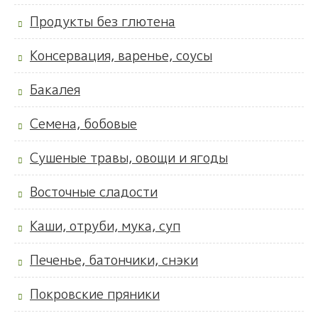
Продукты без глютена
Консервация, варенье, соусы
Бакалея
Семена, бобовые
Сушеные травы, овощи и ягоды
Восточные сладости
Каши, отруби, мука, суп
Печенье, батончики, снэки
Покровские пряники