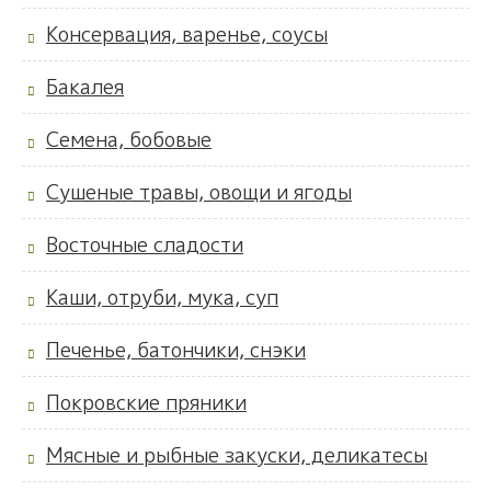
Консервация, варенье, соусы
Бакалея
Семена, бобовые
Сушеные травы, овощи и ягоды
Восточные сладости
Каши, отруби, мука, суп
Печенье, батончики, снэки
Покровские пряники
Мясные и рыбные закуски, деликатесы