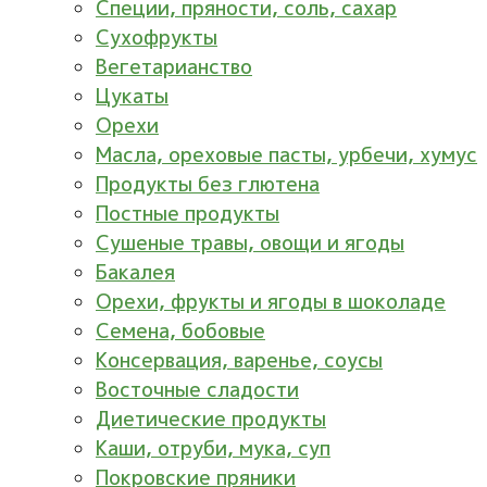
Специи, пряности, соль, сахар
Сухофрукты
Вегетарианство
Цукаты
Орехи
Масла, ореховые пасты, урбечи, хумус
Продукты без глютена
Постные продукты
Сушеные травы, овощи и ягоды
Бакалея
Орехи, фрукты и ягоды в шоколаде
Семена, бобовые
Консервация, варенье, соусы
Восточные сладости
Диетические продукты
Каши, отруби, мука, суп
Покровские пряники