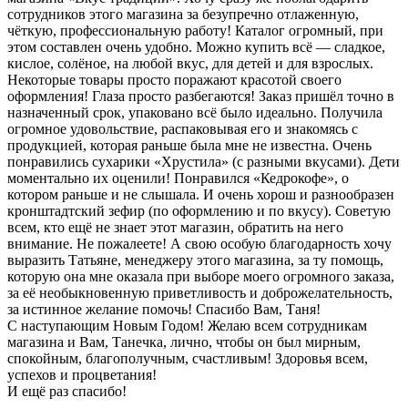
сотрудников этого магазина за безупречно отлаженную,
чёткую, профессиональную работу! Каталог огромный, при
этом составлен очень удобно. Можно купить всё — сладкое,
кислое, солёное, на любой вкус, для детей и для взрослых.
Некоторые товары просто поражают красотой своего
оформления! Глаза просто разбегаются! Заказ пришёл точно в
назначенный срок, упаковано всё было идеально. Получила
огромное удовольствие, распаковывая его и знакомясь с
продукцией, которая раньше была мне не известна. Очень
понравились сухарики «Хрустила» (с разными вкусами). Дети
моментально их оценили! Понравился «Кедрокофе», о
котором раньше и не слышала. И очень хорош и разнообразен
кронштадтский зефир (по оформлению и по вкусу). Советую
всем, кто ещё не знает этот магазин, обратить на него
внимание. Не пожалеете! А свою особую благодарность хочу
выразить Татьяне, менеджеру этого магазина, за ту помощь,
которую она мне оказала при выборе моего огромного заказа,
за её необыкновенную приветливость и доброжелательность,
за истинное желание помочь! Спасибо Вам, Таня!
С наступающим Новым Годом! Желаю всем сотрудникам
магазина и Вам, Танечка, лично, чтобы он был мирным,
спокойным, благополучным, счастливым! Здоровья всем,
успехов и процветания!
И ещё раз спасибо!