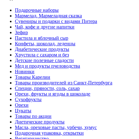
Подарочные наборы
Мармелад, Мармеладная сказка
Сувениры и подарки с видами Питера
Чай, кофе и другие напитки
Зефир
Пастила и яблочный сыр
Конфеты, шоколад, леденцы
Диабетические продукты
Хрустила с сахаром и без
Детские полезные сладости
Мед и продукты пчеловодства
Новинки
Товары Карелии
Товары производителей из Санкт-Петербурга
Специи, пряности, соль, сахар
Орехи, фрукты и ягоды в шоколаде
Сухофрукты
Орехи
Цукаты
Товары по акции
Диетические продукты
Масла, ореховые пасты, урбечи, хумус
Подарочная упаковка, открытки
Вегетарианство