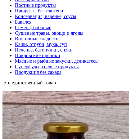
Постные продукты
Продукты без глютена
Консервация, варенье, соусы
Бакалея
Семена, бобовые
Сушеные травы, овощи и ягоды
Восточные сладости
Каши, отруби, мука, суп
Печенье, батончики, снэки
Покровские пряники
Мясные и рыбные закуски, деликатесы
Суперфуды, соевые продукты
Продукция без сахара
Это единственный товар