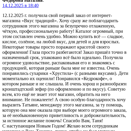
Фёдорова Наталия
:
14.12.2025 в 18:40
12.12.2025 г. получила свой первый заказ от интернет-
магазина «Вкус традиций». Хочу сразу же поблагодарить
сотрудников этого магазина за безупречно отлаженную,
чёткую, профессиональную работу! Каталог огромный, при
этом составлен очень удобно. Можно купить всё — сладкое,
кислое, солёное, на любой вкус, для детей и для взрослых.
Некоторые товары просто поражают красотой своего
оформления! Глаза просто разбегаются! Заказ пришёл точно в
назначенный срок, упаковано всё было идеально. Получила
огромное удовольствие, распаковывая его и знакомясь с
продукцией, которая раньше была мне не известна. Очень
понравились сухарики «Хрустила» (с разными вкусами). Дети
моментально их оценили! Понравился «Кедрокофе», о
котором раньше и не слышала. И очень хорош и разнообразен
кронштадтский зефир (по оформлению и по вкусу). Советую
всем, кто ещё не знает этот магазин, обратить на него
внимание. Не пожалеете! А свою особую благодарность хочу
выразить Татьяне, менеджеру этого магазина, за ту помощь,
которую она мне оказала при выборе моего огромного заказа,
за её необыкновенную приветливость и доброжелательность,
за истинное желание помочь! Спасибо Вам, Таня!
С наступающим Новым Годом! Желаю всем сотрудникам