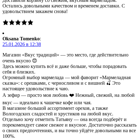
Доставили корзину со свежим, вкусным мармеладом.
Остались довольными качеством и временем доставки. С
удовольствием закажем снова!
Oksana Tomenko
:
25.01.2026 в 12:38
Магазин «Вкус традиций» — это место, где действительно
очень вкусно 😍
Здесь можно купить всё и даже больше, чтобы порадовать
себя и близких.
Огромный выбор мармелада — мой фаворит «Мармеладная
сказка»: с орешками, с черносливом и с вишней 🍒 Это
настоящее удовольствие к чаю.
А зефир — просто моя любовь ❤️ Нежный, свежий, на любой
вкус — идеально к чашечке кофе или чая.
В магазине большой ассортимент орехов, а также
Вологодских сладостей и хрустиков на любой вкус.
Отдельно хочу отметить Татьяну — она всегда подберёт и
порекомендует самое свежее и вкусное. Достаточно рассказать
о своих предпочтениях, и вы точно уйдёте довольными на все
100%.