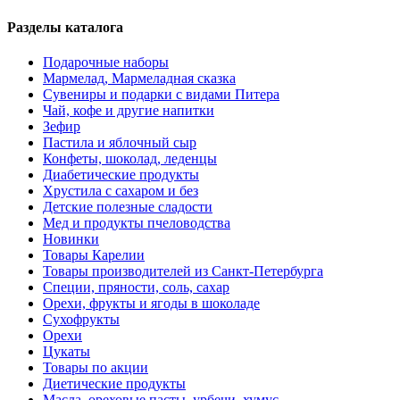
Разделы каталога
Подарочные наборы
Мармелад, Мармеладная сказка
Сувениры и подарки с видами Питера
Чай, кофе и другие напитки
Зефир
Пастила и яблочный сыр
Конфеты, шоколад, леденцы
Диабетические продукты
Хрустила с сахаром и без
Детские полезные сладости
Мед и продукты пчеловодства
Новинки
Товары Карелии
Товары производителей из Санкт-Петербурга
Специи, пряности, соль, сахар
Орехи, фрукты и ягоды в шоколаде
Сухофрукты
Орехи
Цукаты
Товары по акции
Диетические продукты
Масла, ореховые пасты, урбечи, хумус