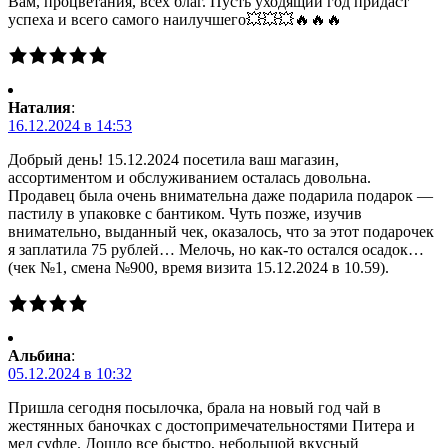
Вам, процветания, всех благ. Пусть уходящий год придаст
успеха и всего самого наилучшего💥💥💥🔥🔥🔥
Наталия
:
16.12.2024 в 14:53
Добрый день! 15.12.2024 посетила ваш магазин,
ассортиментом и обслуживанием осталась довольна.
Продавец была очень внимательна даже подарила подарок —
пастилу в упаковке с бантиком. Чуть позже, изучив
внимательно, выданный чек, оказалось, что за этот подарочек
я заплатила 75 рублей… Мелочь, но как-то остался осадок…
(чек №1, смена №900, время визита 15.12.2024 в 10.59).
Альбина
:
05.12.2024 в 10:32
Пришла сегодня посылочка, брала на новый год чай в
жестянных баночках с достопримечательностями Питера и
мед суфле. Дошло все быстро, небольшой вкусный