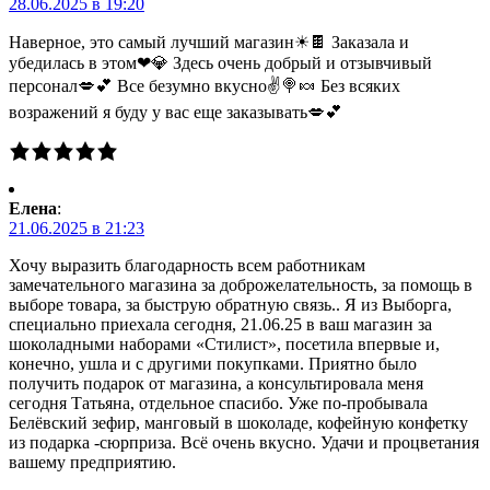
28.06.2025 в 19:20
Наверное, это самый лучший магазин☀🍫 Заказала и
убедилась в этом❤💎 Здесь очень добрый и отзывчивый
персонал💋💕 Все безумно вкусно✌🍭🍬 Без всяких
возражений я буду у вас еще заказывать💋💕
Елена
:
21.06.2025 в 21:23
Хочу выразить благодарность всем работникам
замечательного магазина за доброжелательность, за помощь в
выборе товара, за быструю обратную связь.. Я из Выборга,
специально приехала сегодня, 21.06.25 в ваш магазин за
шоколадными наборами «Стилист», посетила впервые и,
конечно, ушла и с другими покупками. Приятно было
получить подарок от магазина, а консультировала меня
сегодня Татьяна, отдельное спасибо. Уже по-пробывала
Белёвский зефир, манговый в шоколаде, кофейную конфетку
из подарка -сюрприза. Всё очень вкусно. Удачи и процветания
вашему предприятию.