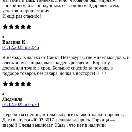
магазина и Вам, Танечка, лично, чтобы он был мирным,
спокойным, благополучным, счастливым! Здоровья всем,
успехов и процветания!
И ещё раз спасибо!
Валерия К.
:
01.12.2025 в 22:46
Я нахожусь далеко от Санкт-Петербурга, где живёт моя дочь, и
очень хочу её порадовать на день рождения. Корзину
доставили точно в срок. Большое спасибо за помощь в
подборе товаров без сахара, дочка в восторге! 5+++
Людмила
:
01.12.2025 в 05:30
Перебирая специи, хотела выбросить такой марки порошок, .
Дата выпуска -30.03.3017. решила заварить. Горчица —
зверь!!! Слезы вышибает. Жаль , что нет в наличии