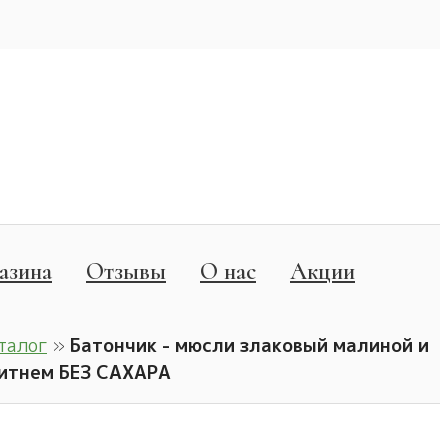
азина
Отзывы
О нас
Акции
талог
»
Батончик - мюсли злаковый малиной и
итнем БЕЗ САХАРА