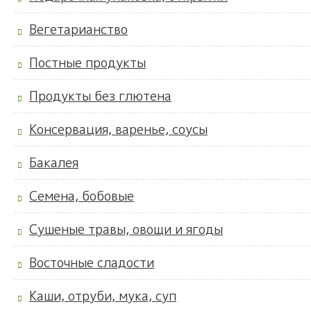
Вегетарианство
Постные продукты
Продукты без глютена
Консервация, варенье, соусы
Бакалея
Семена, бобовые
Сушеные травы, овощи и ягоды
Восточные сладости
Каши, отруби, мука, суп