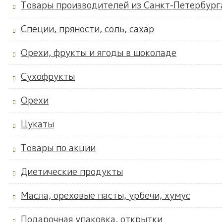
Товары производителей из Санкт-Петербург
Специи, пряности, соль, сахар
Орехи, фрукты и ягоды в шоколаде
Сухофрукты
Орехи
Цукаты
Товары по акции
Диетические продукты
Масла, ореховые пасты, урбечи, хумус
Подарочная упаковка, открытки