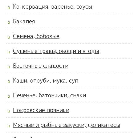
Консервация, варенье, соусы
Бакалея
Семена, бобовые
Сушеные травы, овощи и ягоды
Восточные сладости
Каши, отруби, мука, суп
Печенье, батончики, снэки
Покровские пряники
Мясные и рыбные закуски, деликатесы