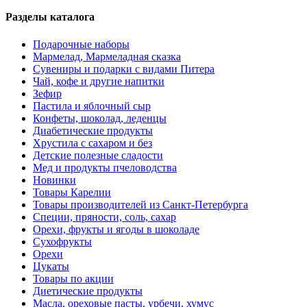
Разделы каталога
Подарочные наборы
Мармелад, Мармеладная сказка
Сувениры и подарки с видами Питера
Чай, кофе и другие напитки
Зефир
Пастила и яблочный сыр
Конфеты, шоколад, леденцы
Диабетические продукты
Хрустила с сахаром и без
Детские полезные сладости
Мед и продукты пчеловодства
Новинки
Товары Карелии
Товары производителей из Санкт-Петербурга
Специи, пряности, соль, сахар
Орехи, фрукты и ягоды в шоколаде
Сухофрукты
Орехи
Цукаты
Товары по акции
Диетические продукты
Масла, ореховые пасты, урбечи, хумус