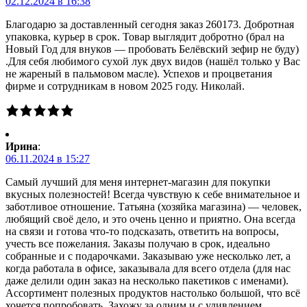
02.12.2024 в 16:38
Благодарю за доставленный сегодня заказ 260173. Добротная
упаковка, курьер в срок. Товар выглядит добротно (брал на
Новый Год для внуков — пробовать Белёвский зефир не буду)
.Для себя любимого сухой лук двух видов (нашёл только у Вас
не жареный в пальмовом масле). Успехов и процветания
фирме и сотрудникам в новом 2025 году. Николай.
Ирина
:
06.11.2024 в 15:27
Самый лучший для меня интернет-магазин для покупки
вкусных полезностей! Всегда чувствую к себе внимательное и
заботливое отношение. Татьяна (хозяйка магазина) — человек,
любящий своё дело, и это очень ценно и приятно. Она всегда
на связи и готова что-то подсказать, ответить на вопросы,
учесть все пожелания. Заказы получаю в срок, идеально
собранные и с подарочками. Заказываю уже несколько лет, а
когда работала в офисе, заказывала для всего отдела (для нас
даже делили один заказ на несколько пакетиков с именами).
Ассортимент полезных продуктов настолько большой, что всё
хочется попробовать. Захожу за одним и с удивлением