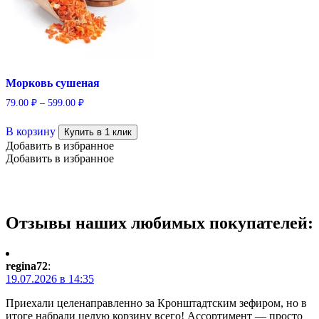
Морковь сушеная
79.00
₽
–
599.00
₽
Этот
В корзину
товар
Купить в 1 клик
имеет
Добавить в избранное
несколько
Добавить в избранное
вариаций.
Опции
можно
выбрать
Отзывы наших любимых покупателей:
на
странице
товара.
regina72
:
19.07.2026 в 14:35
Приехали целенаправленно за Кронштадтским зефиром, но в
итоге набрали целую корзину всего! Ассортимент — просто