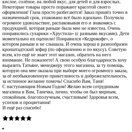
кислое, солёное, на любой вкус, для детей и для взрослых.
Некоторые товары просто поражают красотой своего
оформления! Глаза просто разбегаются! Заказ пришёл точно в
назначенный срок, упаковано всё было идеально. Получила
огромное удовольствие, распаковывая его и знакомясь с
продукцией, которая раньше была мне не известна. Очень
понравились сухарики «Хрустила» (с разными вкусами). Дети
моментально их оценили! Понравился «Кедрокофе», о
котором раньше и не слышала. И очень хорош и разнообразен
кронштадтский зефир (по оформлению и по вкусу). Советую
всем, кто ещё не знает этот магазин, обратить на него
внимание. Не пожалеете! А свою особую благодарность хочу
выразить Татьяне, менеджеру этого магазина, за ту помощь,
которую она мне оказала при выборе моего огромного заказа,
за её необыкновенную приветливость и доброжелательность,
за истинное желание помочь! Спасибо Вам, Таня!
С наступающим Новым Годом! Желаю всем сотрудникам
магазина и Вам, Танечка, лично, чтобы он был мирным,
спокойным, благополучным, счастливым! Здоровья всем,
успехов и процветания!
И ещё раз спасибо!