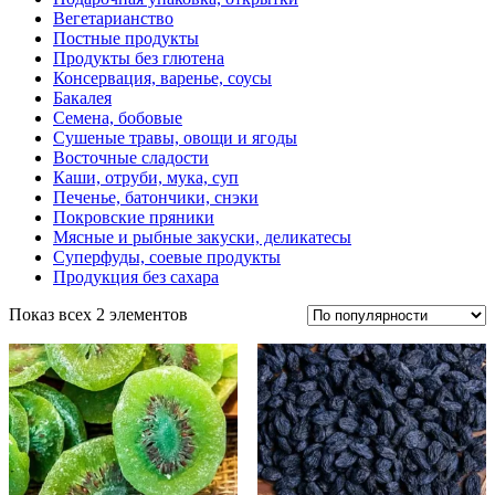
Вегетарианство
Постные продукты
Продукты без глютена
Консервация, варенье, соусы
Бакалея
Семена, бобовые
Сушеные травы, овощи и ягоды
Восточные сладости
Каши, отруби, мука, суп
Печенье, батончики, снэки
Покровские пряники
Мясные и рыбные закуски, деликатесы
Суперфуды, соевые продукты
Продукция без сахара
Показ всех 2 элементов