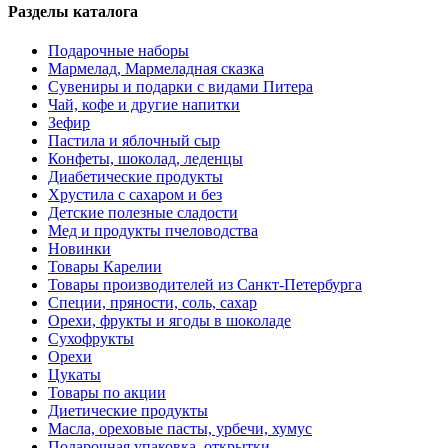
Разделы каталога
Подарочные наборы
Мармелад, Мармеладная сказка
Сувениры и подарки с видами Питера
Чай, кофе и другие напитки
Зефир
Пастила и яблочный сыр
Конфеты, шоколад, леденцы
Диабетические продукты
Хрустила с сахаром и без
Детские полезные сладости
Мед и продукты пчеловодства
Новинки
Товары Карелии
Товары производителей из Санкт-Петербурга
Специи, пряности, соль, сахар
Орехи, фрукты и ягоды в шоколаде
Сухофрукты
Орехи
Цукаты
Товары по акции
Диетические продукты
Масла, ореховые пасты, урбечи, хумус
Подарочная упаковка, открытки