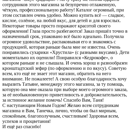
сотрудников этого магазина за безупречно отлаженную,
чёткую, профессиональную работу! Каталог огромный, при
этом составлен очень удобно. Можно купить всё — сладкое,
кислое, солёное, на любой вкус, для детей и для взрослых.
Некоторые товары просто поражают красотой своего
оформления! Глаза просто разбегаются! Заказ пришёл точно в
назначенный срок, упаковано всё было идеально. Получила
огромное удовольствие, распаковывая его и знакомясь с
продукцией, которая раньше была мне не известна. Очень
понравились сухарики «Хрустила» (с разными вкусами). Дети
моментально их оценили! Понравился «Кедрокофе», о
котором раньше и не слышала. И очень хорош и разнообразен
кронштадтский зефир (по оформлению и по вкусу). Советую
всем, кто ещё не знает этот магазин, обратить на него
внимание. Не пожалеете! А свою особую благодарность хочу
выразить Татьяне, менеджеру этого магазина, за ту помощь,
которую она мне оказала при выборе моего огромного заказа,
за её необыкновенную приветливость и доброжелательность,
за истинное желание помочь! Спасибо Вам, Таня!
С наступающим Новым Годом! Желаю всем сотрудникам
магазина и Вам, Танечка, лично, чтобы он был мирным,
спокойным, благополучным, счастливым! Здоровья всем,
успехов и процветания!
И ещё раз спасибо!