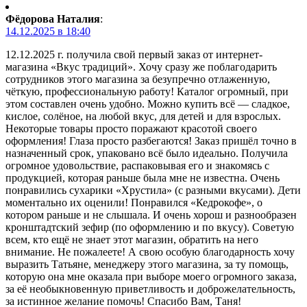
Фёдорова Наталия
:
14.12.2025 в 18:40
12.12.2025 г. получила свой первый заказ от интернет-
магазина «Вкус традиций». Хочу сразу же поблагодарить
сотрудников этого магазина за безупречно отлаженную,
чёткую, профессиональную работу! Каталог огромный, при
этом составлен очень удобно. Можно купить всё — сладкое,
кислое, солёное, на любой вкус, для детей и для взрослых.
Некоторые товары просто поражают красотой своего
оформления! Глаза просто разбегаются! Заказ пришёл точно в
назначенный срок, упаковано всё было идеально. Получила
огромное удовольствие, распаковывая его и знакомясь с
продукцией, которая раньше была мне не известна. Очень
понравились сухарики «Хрустила» (с разными вкусами). Дети
моментально их оценили! Понравился «Кедрокофе», о
котором раньше и не слышала. И очень хорош и разнообразен
кронштадтский зефир (по оформлению и по вкусу). Советую
всем, кто ещё не знает этот магазин, обратить на него
внимание. Не пожалеете! А свою особую благодарность хочу
выразить Татьяне, менеджеру этого магазина, за ту помощь,
которую она мне оказала при выборе моего огромного заказа,
за её необыкновенную приветливость и доброжелательность,
за истинное желание помочь! Спасибо Вам, Таня!