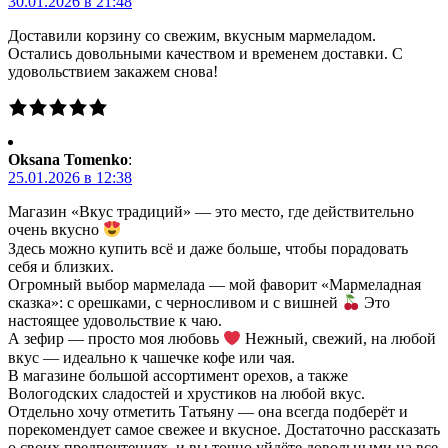
30.01.2026 в 21:48
Доставили корзину со свежим, вкусным мармеладом.
Остались довольными качеством и временем доставки. С
удовольствием закажем снова!
Oksana Tomenko
:
25.01.2026 в 12:38
Магазин «Вкус традиций» — это место, где действительно
очень вкусно
Здесь можно купить всё и даже больше, чтобы порадовать
себя и близких.
Огромный выбор мармелада — мой фаворит «Мармеладная
сказка»: с орешками, с черносливом и с вишней
Это
настоящее удовольствие к чаю.
А зефир — просто моя любовь
Нежный, свежий, на любой
вкус — идеально к чашечке кофе или чая.
В магазине большой ассортимент орехов, а также
Вологодских сладостей и хрустиков на любой вкус.
Отдельно хочу отметить Татьяну — она всегда подберёт и
порекомендует самое свежее и вкусное. Достаточно рассказать
о своих предпочтениях, и вы точно уйдёте довольными на все