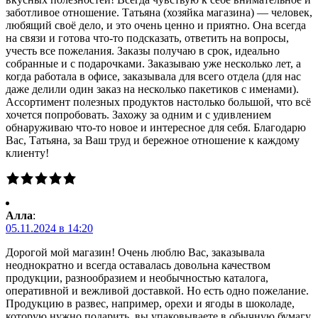
заботливое отношение. Татьяна (хозяйка магазина) — человек,
любящий своё дело, и это очень ценно и приятно. Она всегда
на связи и готова что-то подсказать, ответить на вопросы,
учесть все пожелания. Заказы получаю в срок, идеально
собранные и с подарочками. Заказываю уже несколько лет, а
когда работала в офисе, заказывала для всего отдела (для нас
даже делили один заказ на несколько пакетиков с именами).
Ассортимент полезных продуктов настолько большой, что всё
хочется попробовать. Захожу за одним и с удивлением
обнаруживаю что-то новое и интересное для себя. Благодарю
Вас, Татьяна, за Ваш труд и бережное отношение к каждому
клиенту!
Алла
:
05.11.2024 в 14:20
Дорогой мой магазин! Очень люблю Вас, заказывала
неоднократно и всегда оставалась довольна качеством
продукции, разнообразием и необычностью каталога,
оперативной и вежливой доставкой. Но есть одно пожелание.
Продукцию в развес, например, орехи и ягоды в шоколаде,
которую нужно подарить, вы упаковываете в обычную бумагу