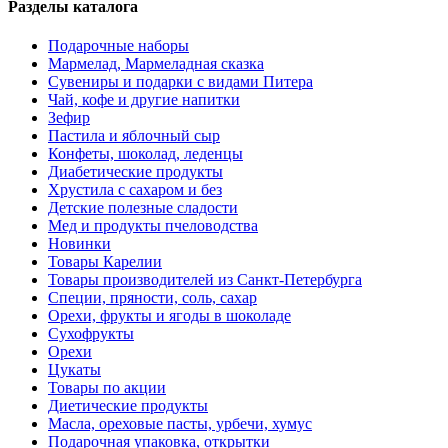
Разделы каталога
Подарочные наборы
Мармелад, Мармеладная сказка
Сувениры и подарки с видами Питера
Чай, кофе и другие напитки
Зефир
Пастила и яблочный сыр
Конфеты, шоколад, леденцы
Диабетические продукты
Хрустила с сахаром и без
Детские полезные сладости
Мед и продукты пчеловодства
Новинки
Товары Карелии
Товары производителей из Санкт-Петербурга
Специи, пряности, соль, сахар
Орехи, фрукты и ягоды в шоколаде
Сухофрукты
Орехи
Цукаты
Товары по акции
Диетические продукты
Масла, ореховые пасты, урбечи, хумус
Подарочная упаковка, открытки