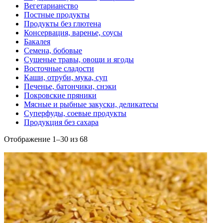
Вегетарианство
Постные продукты
Продукты без глютена
Консервация, варенье, соусы
Бакалея
Семена, бобовые
Сушеные травы, овощи и ягоды
Восточные сладости
Каши, отруби, мука, суп
Печенье, батончики, снэки
Покровские пряники
Мясные и рыбные закуски, деликатесы
Суперфуды, соевые продукты
Продукция без сахара
Отображение 1–30 из 68