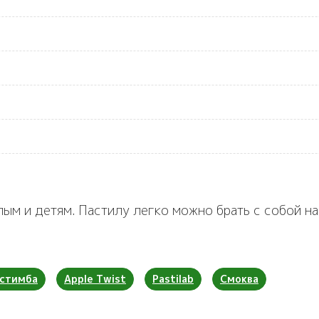
лым и детям. Пастилу легко можно брать с собой на
стимба
Apple Twist
Pastilab
Смоква