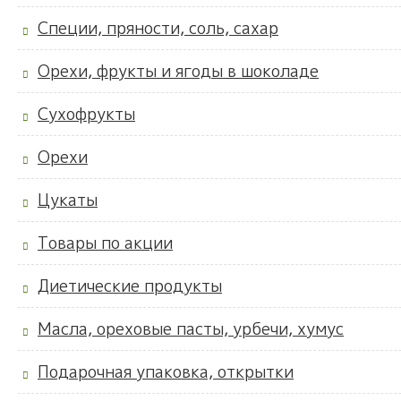
Специи, пряности, соль, сахар
Орехи, фрукты и ягоды в шоколаде
Сухофрукты
Орехи
Цукаты
Товары по акции
Диетические продукты
Масла, ореховые пасты, урбечи, хумус
Подарочная упаковка, открытки