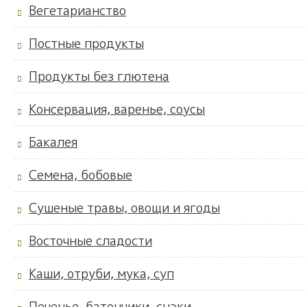
Вегетарианство
Постные продукты
Продукты без глютена
Консервация, варенье, соусы
Бакалея
Семена, бобовые
Сушеные травы, овощи и ягоды
Восточные сладости
Каши, отруби, мука, суп
Печенье, батончики, снэки