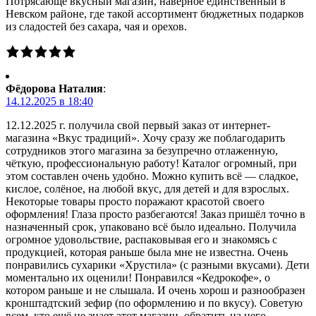
Потрясающе вкусный магазин, наверное единственный в
Невском районе, где такой ассортимент бюджетных подарков
из сладостей без сахара, чая и орехов.
Фёдорова Наталия
:
14.12.2025 в 18:40
12.12.2025 г. получила свой первый заказ от интернет-
магазина «Вкус традиций». Хочу сразу же поблагодарить
сотрудников этого магазина за безупречно отлаженную,
чёткую, профессиональную работу! Каталог огромный, при
этом составлен очень удобно. Можно купить всё — сладкое,
кислое, солёное, на любой вкус, для детей и для взрослых.
Некоторые товары просто поражают красотой своего
оформления! Глаза просто разбегаются! Заказ пришёл точно в
назначенный срок, упаковано всё было идеально. Получила
огромное удовольствие, распаковывая его и знакомясь с
продукцией, которая раньше была мне не известна. Очень
понравились сухарики «Хрустила» (с разными вкусами). Дети
моментально их оценили! Понравился «Кедрокофе», о
котором раньше и не слышала. И очень хорош и разнообразен
кронштадтский зефир (по оформлению и по вкусу). Советую
всем, кто ещё не знает этот магазин, обратить на него