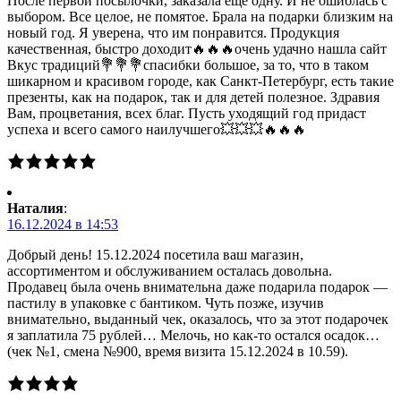
После первой посылочки, заказала еще одну. И не ошиблась с
выбором. Все целое, не помятое. Брала на подарки близким на
новый год. Я уверена, что им понравится. Продукция
качественная, быстро доходит🔥🔥🔥очень удачно нашла сайт
Вкус традиций💐💐💐спасибки большое, за то, что в таком
шикарном и красивом городе, как Санкт-Петербург, есть такие
презенты, как на подарок, так и для детей полезное. Здравия
Вам, процветания, всех благ. Пусть уходящий год придаст
успеха и всего самого наилучшего💥💥💥🔥🔥🔥
Наталия
:
16.12.2024 в 14:53
Добрый день! 15.12.2024 посетила ваш магазин,
ассортиментом и обслуживанием осталась довольна.
Продавец была очень внимательна даже подарила подарок —
пастилу в упаковке с бантиком. Чуть позже, изучив
внимательно, выданный чек, оказалось, что за этот подарочек
я заплатила 75 рублей… Мелочь, но как-то остался осадок…
(чек №1, смена №900, время визита 15.12.2024 в 10.59).