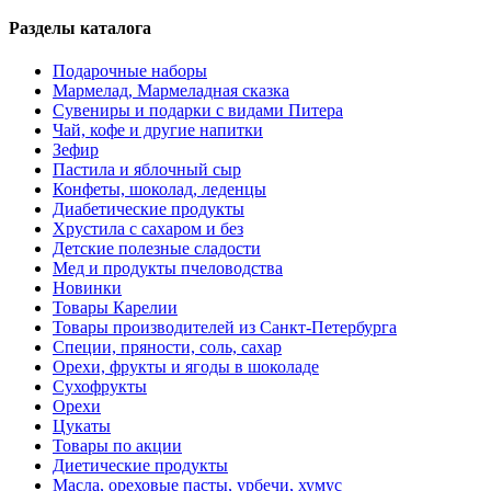
Разделы каталога
Подарочные наборы
Мармелад, Мармеладная сказка
Сувениры и подарки с видами Питера
Чай, кофе и другие напитки
Зефир
Пастила и яблочный сыр
Конфеты, шоколад, леденцы
Диабетические продукты
Хрустила с сахаром и без
Детские полезные сладости
Мед и продукты пчеловодства
Новинки
Товары Карелии
Товары производителей из Санкт-Петербурга
Специи, пряности, соль, сахар
Орехи, фрукты и ягоды в шоколаде
Сухофрукты
Орехи
Цукаты
Товары по акции
Диетические продукты
Масла, ореховые пасты, урбечи, хумус