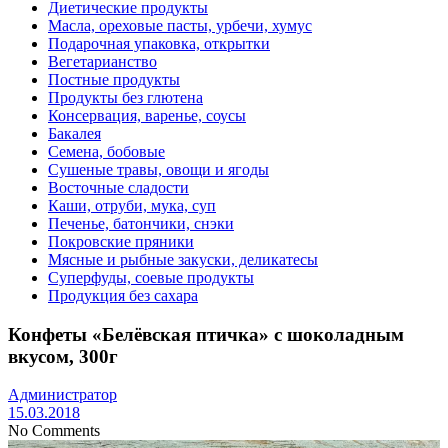
Диетические продукты
Масла, ореховые пасты, урбечи, хумус
Подарочная упаковка, открытки
Вегетарианство
Постные продукты
Продукты без глютена
Консервация, варенье, соусы
Бакалея
Семена, бобовые
Сушеные травы, овощи и ягоды
Восточные сладости
Каши, отруби, мука, суп
Печенье, батончики, снэки
Покровские пряники
Мясные и рыбные закуски, деликатесы
Суперфуды, соевые продукты
Продукция без сахара
Конфеты «Белёвская птичка» с шоколадным
вкусом, 300г
Администратор
15.03.2018
No Comments