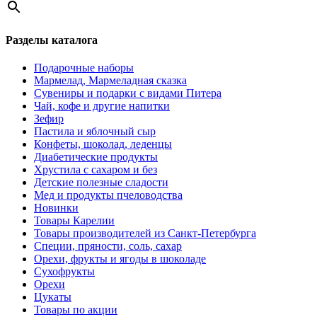
Разделы каталога
Подарочные наборы
Мармелад, Мармеладная сказка
Сувениры и подарки с видами Питера
Чай, кофе и другие напитки
Зефир
Пастила и яблочный сыр
Конфеты, шоколад, леденцы
Диабетические продукты
Хрустила с сахаром и без
Детские полезные сладости
Мед и продукты пчеловодства
Новинки
Товары Карелии
Товары производителей из Санкт-Петербурга
Специи, пряности, соль, сахар
Орехи, фрукты и ягоды в шоколаде
Сухофрукты
Орехи
Цукаты
Товары по акции