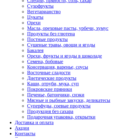
Специи, пряности, соль, сахар
Сухофрукты
Вегетарианство
Цукаты
Орехи
Масла, ореховые пасты, урбечи, хумус
Продукты без глютена
Постные продукты
Сушеные травы, овощи и ягоды
Бакалея
Орехи, фрукты и ягоды в шоколаде
Семена, бобовые
Консервация, варенье, соусы
Восточные сладости
Диетические продукты
Каши, отруби, мука, суп
Покровские пряники
Печенье, батончики, снэки
Мясные и рыбные закуски, деликатесы
Суперфуды, соевые продукты
Продукция без сахара
Подарочная упаковка, открытки
Доставка и оплата
Акции
Контакты