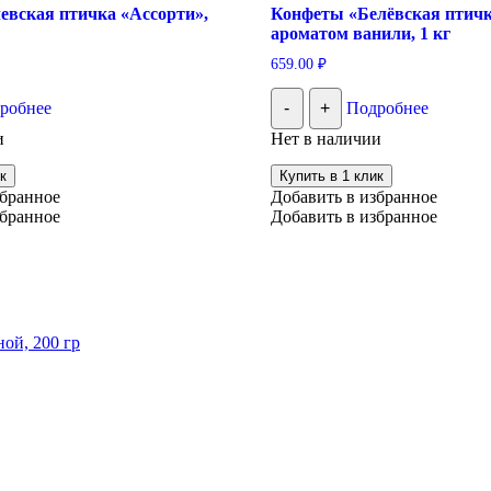
евская птичка «Ассорти»,
Конфеты «Белёвская птичк
ароматом ванили, 1 кг
659.00
₽
робнее
-
+
Подробнее
и
Нет в наличии
к
Купить в 1 клик
збранное
Добавить в избранное
збранное
Добавить в избранное
ой, 200 гр