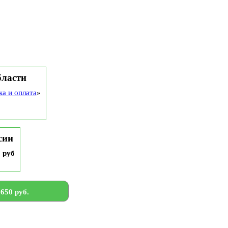
бласти
ка и оплата
»
сии
9 руб
650 руб.