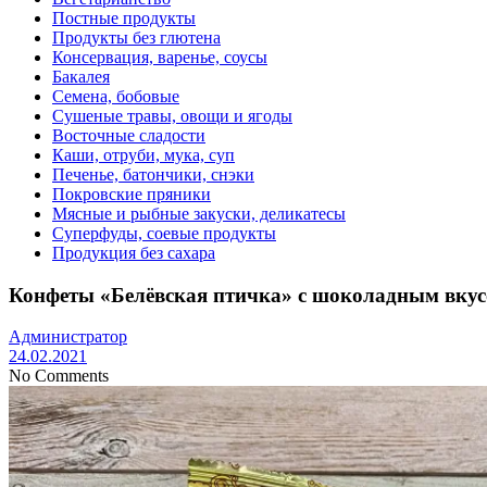
Постные продукты
Продукты без глютена
Консервация, варенье, соусы
Бакалея
Семена, бобовые
Сушеные травы, овощи и ягоды
Восточные сладости
Каши, отруби, мука, суп
Печенье, батончики, снэки
Покровские пряники
Мясные и рыбные закуски, деликатесы
Суперфуды, соевые продукты
Продукция без сахара
Конфеты «Белёвская птичка» с шоколадным вкусо
Администратор
24.02.2021
No Comments