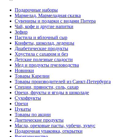
Подарочные наборы
Мармелад, Мармеладная сказка
Сувениры и подарки с видами Питера
Чай, кофе и другие напитки
Зефир
Пастила и яблочный сыр
Конфеты, шоколад, леденцы
Диабетические продукты
Хрустила с сахаром и без
Детские полезные сладости
Мед и продукты пчеловодства
Новинки
Товары Карелии
Товары производителей из Санкт-Петербурга
Специи, пряности, соль, сахар
Орехи, фрукты и ягоды в шоколаде
Сухофрукты
Орехи
Цукаты
Товары по акции
Диетические продукты
Масла, ореховые пасты, урбечи, хумус
Подарочная упаковка, открытки
Вегетарианство