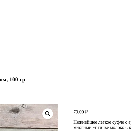
м, 100 гр
79.00
₽
Нежнейшее легкое суфле с 
многими «птичье молоко», ко