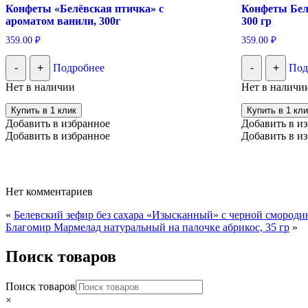
Конфеты «Белёвская птичка» с
Конфеты Бел
ароматом ванили, 300г
300 гр
359.00
₽
359.00
₽
-
+
Подробнее
-
+
Под
Нет в наличии
Нет в наличи
Купить в 1 клик
Купить в 1 кли
Добавить в избранное
Добавить в и
Добавить в избранное
Добавить в и
Нет комментариев
«
Белевский зефир без сахара «Изысканный» с черной смородин
Благомир Мармелад натуральный на палочке абрикос, 35 гр
»
Поиск товаров
Поиск товаров
×