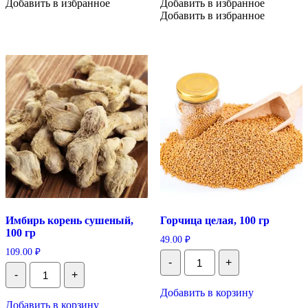
Добавить в избранное
Добавить в избранное
Добавить в избранное
Имбирь корень сушеный,
Горчица целая, 100 гр
100 гр
49.00
₽
109.00
₽
Количество
-
+
Горчица
Количество
-
+
целая,
Имбирь
100
корень
Добавить в корзину
гр
сушеный,
Добавить в корзину