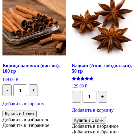
Корица палочки (кассия),
Бадьян (Анис звёздчатый),
100 гр
50 гр
149.00
₽
Оценка
129.00
₽
Количество
5.00
-
+
Корица
Количество
из 5
палочки
-
+
Бадьян
(кассия),
(Анис
Добавить в корзину
100
звёздчатый),
Добавить в корзину
гр
50
Купить в 1 клик
гр
Добавить в избранное
Купить в 1 клик
Добавить в избранное
Добавить в избранное
Добавить в избранное