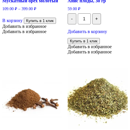
Мускатный орех молотый
Анис плоды, 30 гр
109.00
₽
–
399.00
₽
59.00
₽
Количество
Этот
-
+
Анис
В корзину
товар
Купить в 1 клик
плоды,
имеет
Добавить в избранное
30
несколько
Добавить в избранное
Добавить в корзину
гр
вариаций.
Купить в 1 клик
Опции
Добавить в избранное
можно
Добавить в избранное
выбрать
на
странице
товара.