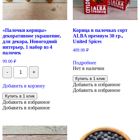
«Палочки корицы»
Корица в палочках сорт
декоративное украшение,
ALBA премиум 30 гр.,
для декора, Новогодний
United Spices
интерьер, 1 набор из 4
409.00
₽
палочек
99.00
₽
Подробнее
Количество
Нет в наличии
-
+
"Палочки
корицы"
Купить в 1 клик
декоративное
Добавить в избранное
Добавить в корзину
украшение,
Добавить в избранное
для
Купить в 1 клик
декора,
Добавить в избранное
Новогодний
Добавить в избранное
интерьер,
1
набор
из
4
палочек