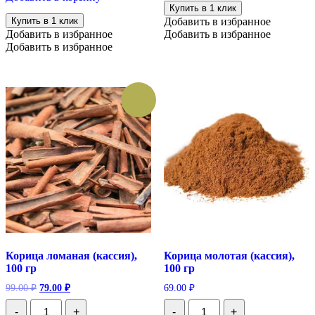
100
Купить в 1 клик
гр
Купить в 1 клик
Добавить в избранное
Добавить в избранное
Добавить в избранное
Добавить в избранное
Корица ломаная (кассия),
Корица молотая (кассия),
100 гр
100 гр
Первоначальная
Текущая
99.00
₽
79.00
₽
69.00
₽
цена
цена:
Количество
Количество
составляла
79.00 ₽.
-
+
-
+
Корица
Корица