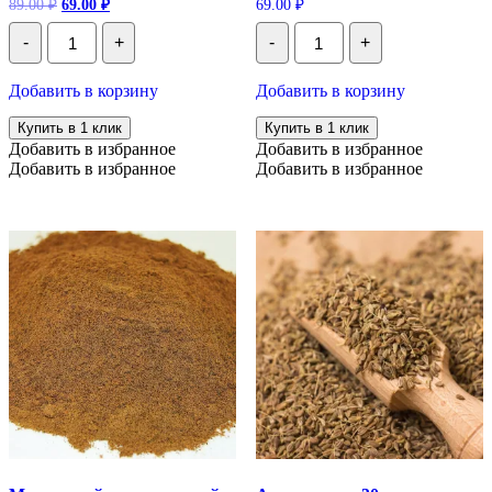
Первоначальная
Текущая
89.00
₽
69.00
₽
69.00
₽
цена
цена:
Количество
Количество
составляла
69.00 ₽.
-
+
-
+
Бадьян
Приправа
89.00 ₽.
(Анис
Кориандр
звёздчатый)
(Кинза)
Добавить в корзину
Добавить в корзину
ломаный,
Молотый,
50
100
Купить в 1 клик
Купить в 1 клик
гр
гр
Добавить в избранное
Добавить в избранное
Добавить в избранное
Добавить в избранное