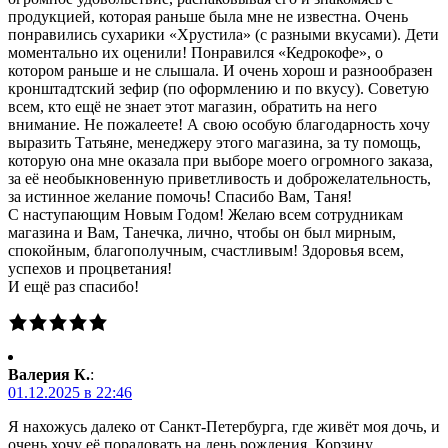
продукцией, которая раньше была мне не известна. Очень
понравились сухарики «Хрустила» (с разными вкусами). Дети
моментально их оценили! Понравился «Кедрокофе», о
котором раньше и не слышала. И очень хорош и разнообразен
кронштадтский зефир (по оформлению и по вкусу). Советую
всем, кто ещё не знает этот магазин, обратить на него
внимание. Не пожалеете! А свою особую благодарность хочу
выразить Татьяне, менеджеру этого магазина, за ту помощь,
которую она мне оказала при выборе моего огромного заказа,
за её необыкновенную приветливость и доброжелательность,
за истинное желание помочь! Спасибо Вам, Таня!
С наступающим Новым Годом! Желаю всем сотрудникам
магазина и Вам, Танечка, лично, чтобы он был мирным,
спокойным, благополучным, счастливым! Здоровья всем,
успехов и процветания!
И ещё раз спасибо!
Валерия К.
:
01.12.2025 в 22:46
Я нахожусь далеко от Санкт-Петербурга, где живёт моя дочь, и
очень хочу её порадовать на день рождения. Корзину