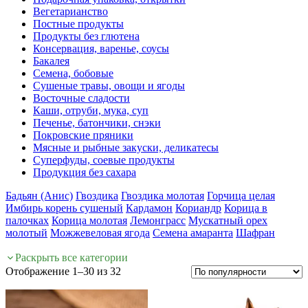
Вегетарианство
Постные продукты
Продукты без глютена
Консервация, варенье, соусы
Бакалея
Семена, бобовые
Сушеные травы, овощи и ягоды
Восточные сладости
Каши, отруби, мука, суп
Печенье, батончики, снэки
Покровские пряники
Мясные и рыбные закуски, деликатесы
Суперфуды, соевые продукты
Продукция без сахара
Бадьян (Анис)
Гвоздика
Гвоздика молотая
Горчица целая
Имбирь корень сушеный
Кардамон
Кориандр
Корица в
палочках
Корица молотая
Лемонграсс
Мускатный орех
молотый
Можжевеловая ягода
Семена амаранта
Шафран
Раскрыть все категории
Отображение 1–30 из 32