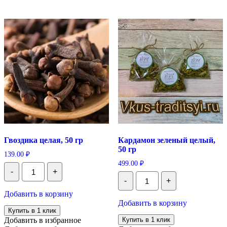
Гвоздика целая, 50 гр
Кардамон зеленый целый,
50 гр
139.00
₽
499.00
₽
Количество
-
+
Гвоздика
Количество
-
+
целая,
Кардамон
50
зеленый
Добавить в корзину
гр
целый,
Добавить в корзину
50
Купить в 1 клик
гр
Добавить в избранное
Купить в 1 клик