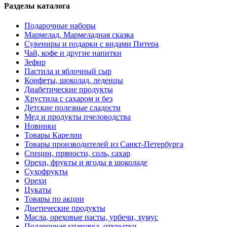
Разделы каталога
Подарочные наборы
Мармелад, Мармеладная сказка
Сувениры и подарки с видами Питера
Чай, кофе и другие напитки
Зефир
Пастила и яблочный сыр
Конфеты, шоколад, леденцы
Диабетические продукты
Хрустила с сахаром и без
Детские полезные сладости
Мед и продукты пчеловодства
Новинки
Товары Карелии
Товары производителей из Санкт-Петербурга
Специи, пряности, соль, сахар
Орехи, фрукты и ягоды в шоколаде
Сухофрукты
Орехи
Цукаты
Товары по акции
Диетические продукты
Масла, ореховые пасты, урбечи, хумус
Подарочная упаковка, открытки