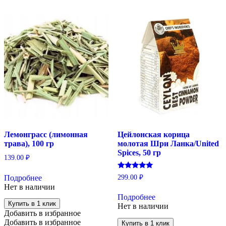
Лемонграсс (лимонная
Цейлонская корица
трава), 100 гр
молотая Шри Ланка/United
Spices, 50 гр
139.00
₽
Оценка
299.00
₽
Подробнее
5.00
Нет в наличии
из 5
Подробнее
Купить в 1 клик
Нет в наличии
Добавить в избранное
Добавить в избранное
Купить в 1 клик