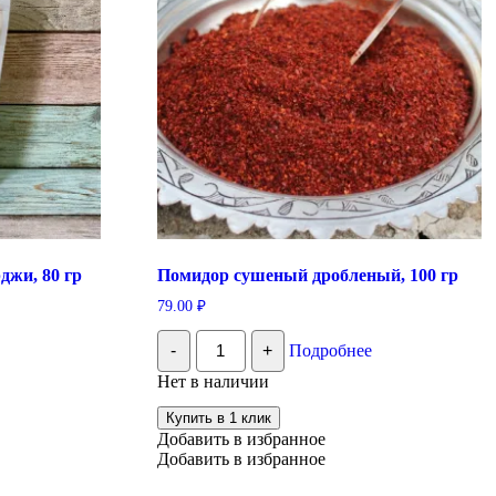
джи, 80 гр
Помидор сушеный дробленый, 100 гр
79.00
₽
Количество
-
+
Подробнее
Помидор
сушеный
Нет в наличии
дробленый,
100
Купить в 1 клик
гр
Добавить в избранное
Добавить в избранное