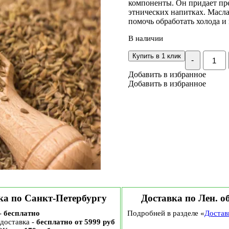
компоненты. Он придает пр
этнических напитках. Масла
помочь обработать холода и
В наличии
Количе
Купить в 1 клик
-
Анис
плоды,
Добавить в избранное
30
Добавить в избранное
гр
ка по Санкт-Петербургу
Доставка по Лен. о
-
бесплатно
Подробней в разделе «
Достав
доставка -
бесплатно от 5999 руб