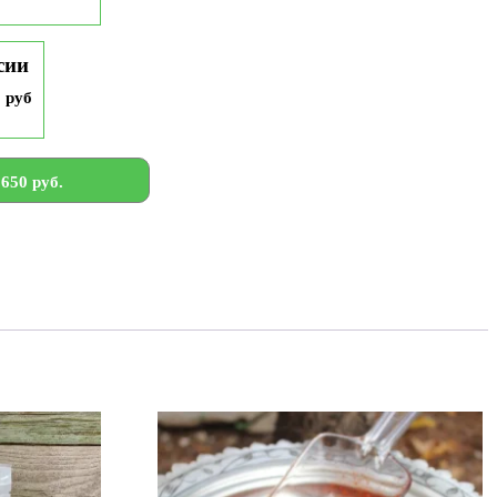
сии
9 руб
650 руб.