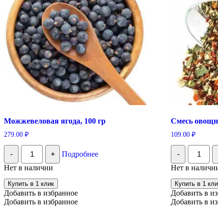
Можжевеловая ягода, 100 гр
Смесь овощна
279.00
₽
109.00
₽
Количество
Количес
-
+
Подробнее
-
Можжевеловая
Смесь
ягода,
овощная
Нет в наличии
Нет в наличи
100
ассорти,
гр
100
Купить в 1 клик
Купить в 1 кли
гр
Добавить в избранное
Добавить в и
Добавить в избранное
Добавить в и