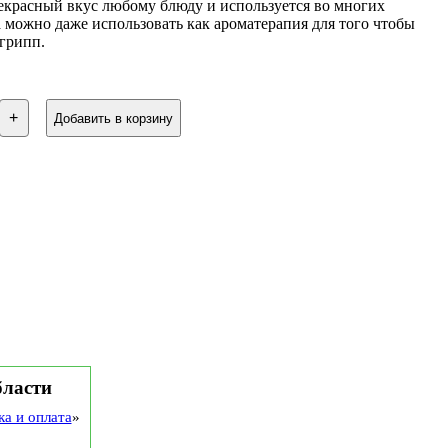
екрасный вкус любому блюду и используется во многих
 можно даже использовать как ароматерапия для того чтобы
 грипп.
ство
+
Добавить в корзину
бласти
ка и оплата
»