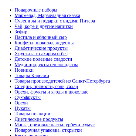
Подарочные наборы
Мармелад, Мармеладная сказка
Сувениры и подарки с видами Питера
Чай, кофе и другие напитки
Зефир
Пастила и яблочный сыр
Конфеты, шоколад, леденцы
Диабетические продукты
Хрустила с сахаром и без
Детские полезные сладости
Мед и продукты пчеловодства
Новинки
Товары Карелии
Товары производителей из Санкт-Петербурга
Специи, пряности, соль, сахар
Орехи, фрукты и ягоды в шоколаде
Сухофрукты
Орехи
Цукаты
Товары по акции
Диетические продукты
Масла, ореховые пасты, урбечи, хумус
Подарочная упаковка, открытки
Вегетарианство