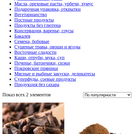
Масла, ореховые пасты, урбечи, хумус
Подарочная упаковка, открытки
Вегетарианство
Постные продукты
Продукты без глютена
Консервация, варенье, соусы
Бакалея
Семена, бобовые
Сушеные травы, овощи и ягоды
Восточные сладости
Каши, отруби, мука, суп
Печенье, батончики, снэки
Покровские пряники
Мясные и рыбные закуски, деликатесы
Суперфуды, соевые продукты
Продукция без сахара
Показ всех 2 элементов