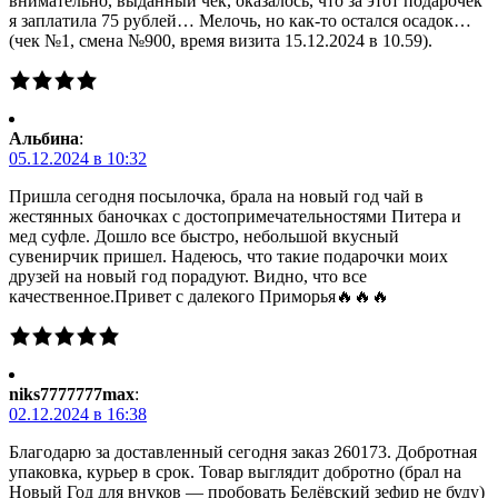
внимательно, выданный чек, оказалось, что за этот подарочек
я заплатила 75 рублей… Мелочь, но как-то остался осадок…
(чек №1, смена №900, время визита 15.12.2024 в 10.59).
Альбина
:
05.12.2024 в 10:32
Пришла сегодня посылочка, брала на новый год чай в
жестянных баночках с достопримечательностями Питера и
мед суфле. Дошло все быстро, небольшой вкусный
сувенирчик пришел. Надеюсь, что такие подарочки моих
друзей на новый год порадуют. Видно, что все
качественное.Привет с далекого Приморья🔥🔥🔥
niks7777777max
:
02.12.2024 в 16:38
Благодарю за доставленный сегодня заказ 260173. Добротная
упаковка, курьер в срок. Товар выглядит добротно (брал на
Новый Год для внуков — пробовать Белёвский зефир не буду)