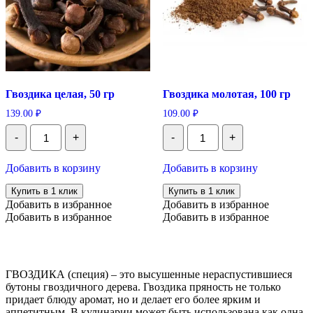
Гвоздика целая, 50 гр
Гвоздика молотая, 100 гр
139.00
₽
109.00
₽
Количество
Количество
-
+
-
+
Гвоздика
Гвоздика
целая,
молотая,
50
100
Добавить в корзину
Добавить в корзину
гр
гр
Купить в 1 клик
Купить в 1 клик
Добавить в избранное
Добавить в избранное
Добавить в избранное
Добавить в избранное
ГВОЗДИКА (специя) – это высушенные нераспустившиеся
бутоны гвоздичного дерева. Гвоздика пряность не только
придает блюду аромат, но и делает его более ярким и
аппетитным. В кулинарии может быть использована как одна,