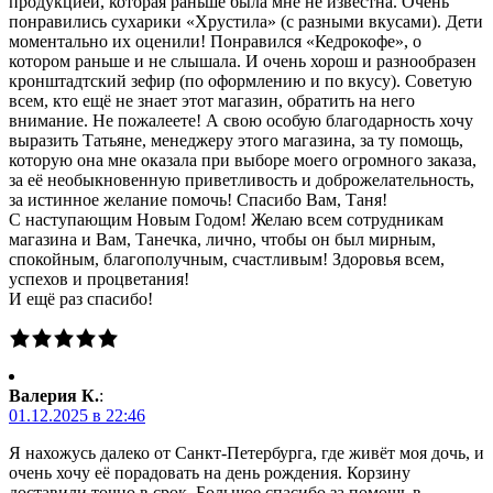
продукцией, которая раньше была мне не известна. Очень
понравились сухарики «Хрустила» (с разными вкусами). Дети
моментально их оценили! Понравился «Кедрокофе», о
котором раньше и не слышала. И очень хорош и разнообразен
кронштадтский зефир (по оформлению и по вкусу). Советую
всем, кто ещё не знает этот магазин, обратить на него
внимание. Не пожалеете! А свою особую благодарность хочу
выразить Татьяне, менеджеру этого магазина, за ту помощь,
которую она мне оказала при выборе моего огромного заказа,
за её необыкновенную приветливость и доброжелательность,
за истинное желание помочь! Спасибо Вам, Таня!
С наступающим Новым Годом! Желаю всем сотрудникам
магазина и Вам, Танечка, лично, чтобы он был мирным,
спокойным, благополучным, счастливым! Здоровья всем,
успехов и процветания!
И ещё раз спасибо!
Валерия К.
:
01.12.2025 в 22:46
Я нахожусь далеко от Санкт-Петербурга, где живёт моя дочь, и
очень хочу её порадовать на день рождения. Корзину
доставили точно в срок. Большое спасибо за помощь в