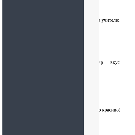
Ольга
:
28.09.2024 в 23:24
Оригинальный и красивый подарок получился учителю.
Костя
:
28.09.2024 в 23:07
Зефир просто обалденный!. Для меня этот зефир — вкус
детства.
Cофия
:
16.09.2024 в 00:40
Покупали на подарок воспитателям) выглядело красиво)