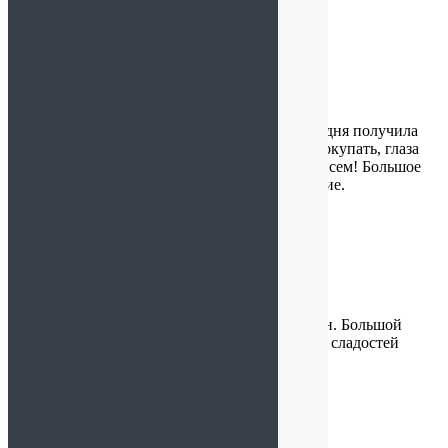
Алла
:
29.11.2025 в 22:31
Мой любимый магазин опять на высоте! Сегодня получила
заказ на Новый год. Хочется всё покупать и покупать, глаза
разбегаются уже не первый год. Рекомендую всем! Большое
спасибо Татьяне за внимательное обслуживание.
Анна
:
10.10.2025 в 18:12
Периодически захожу в этот чудесный магазин. Большой
выбор чай, орехи на любой вкус, а количество сладостей
всегда радует👍