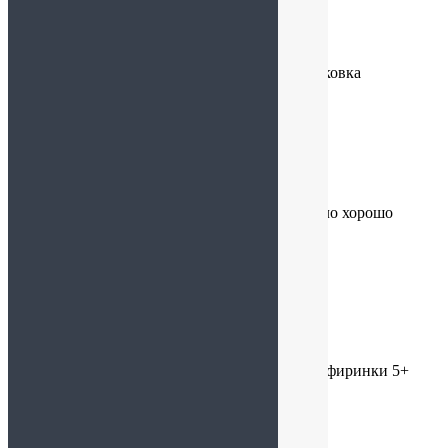
Ирина
:
13.08.2024 в 13:51
ОЧЕНЬ красивый набор. Очень бережная упаковка
Ольга
:
05.08.2024 в 14:00
Отличный зефир, нежный и вкусный. Все было хорошо
упаковано и дошло целым
Евгения
:
18.07.2024 в 19:15
Очень нежный, очень празднично выглядят зефиринки 5+