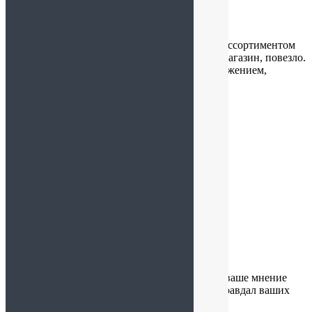
Евгений
:
19.10.2024 в 15:41
Добрый день! Отличный магазин с большим ассортиментом
здоровых продуктов. Случайно обнаружили магазин, повезло.
Отдельное спасибо за свежесть товаров. С уважением,
Евгений Б.
Анастасия
:
14.10.2024 в 11:25
Вкусная пастила , свежая
Администратор
:
11.10.2024 в 18:05
Добрый день! Благодарим за обратную связь, ваше мнение
важно для нас! Мы сожалеем, что товар не оправдал ваших
ожиданий. Товар можно вернуть в магазин.