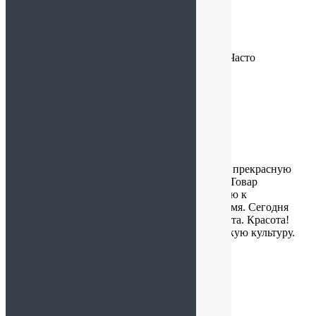
Гульнара
:
28.02.2025 в 15:01
Хороший магазинчик, хороший ассортимент. Часто
появляются новинки, все вкусное и свежее.
Алла
:
17.02.2025 в 21:49
Хочу поблагодарить мой любимый магазин за прекрасную
работу. Качество продукции всегда отличное. Товар
упаковывается аккуратно и с большой любовью к
покупателю. Это большая редкость в наше время. Сегодня
получила большой заказ на 23 февраля и 8 марта. Красота!
Большое спасибо Татьяне за внимание и высокую культуру.
Настроение прекрасное!
Светлана
: