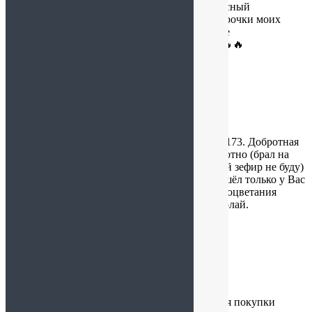
мед суфле. Дошло все быстро, небольшой вкусный
сувенирчик пришел. Надеюсь, что такие подарочки моих
друзей на новый год порадуют. Видно, что все
качественное.Привет с далекого Приморья🔥🔥🔥
niks7777777max
:
02.12.2024 в 16:38
Благодарю за доставленный сегодня заказ 260173. Добротная
упаковка, курьер в срок. Товар выглядит добротно (брал на
Новый Год для внуков — пробовать Белёвский зефир не буду)
.Для себя любимого сухой лук двух видов (нашёл только у Вас
не жареный в пальмовом масле). Успехов и процветания
фирме и сотрудникам в новом 2025 году. Николай.
Ирина
:
06.11.2024 в 15:27
Самый лучший для меня интернет-магазин для покупки