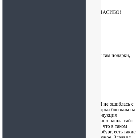
28.01.2025 в 10:07
Консультация продавца на высшем уровне! СПАСИБО!
Александра
:
19.01.2025 в 19:04
Отличный магазин, несколько раз сам покупал там подарки,
рекомендую, огромный выбор, на любой вкус.
Альбина
:
18.12.2024 в 11:34
После первой посылочки, заказала еще одну. И не ошиблась с
выбором. Все целое, не помятое. Брала на подарки близким на
новый год. Я уверена, что им понравится. Продукция
качественная, быстро доходит🔥🔥🔥очень удачно нашла сайт
Вкус традиций💐💐💐спасибки большое, за то, что в таком
шикарном и красивом городе, как Санкт-Петербург, есть такие
презенты, как на подарок, так и для детей полезное. Здравия