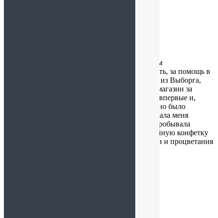
Елена
:
21.06.2025 в 21:21
Хочу выразить благодарность всем работникам
замечательного магазина за доброжелательность, за помощь в
выборе товара, за быструю обратную связь.. Я из Выборга,
специально приехала сегодня, 21.06.25 в ваш магазин за
шоколадными наборами «Стилист», посетила впервые и,
конечно, ушла и с другими покупками. Приятно было
получить подарок от магазина, а консультировала меня
сегодня Татьяна, отдельное спасибо. Уже по-пробывала
Белёвский зефир, манговый в шоколаде, кофейную конфетку
из подарка -сюрприза. Всё очень вкусно. Удачи и процветания
вашему предприятию. Елена.
Маргарита
:
27.05.2025 в 22:43