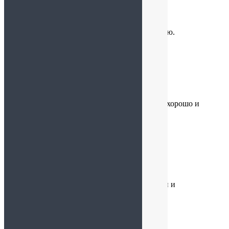
Вячеслав
:
16.07.2024 в 16:10
Супер бокс! Всё сделали, как надо. Рекомендую.
Роза
:
09.07.2024 в 12:32
Брала в подарок ,все понравилось. Упаковано хорошо и
красиво
Софья
:
29.06.2024 в 19:36
Великолепно!!! Очень экономно, но прекрасен и
презентабелен для подарка.