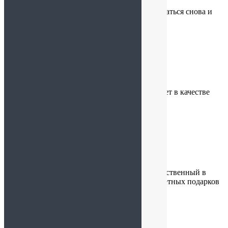
100%.
Рекомендую от души — сюда хочется возвращаться снова и
снова 💛
Костя
:
23.01.2026 в 11:50
Это очень вкусный мармелад который порадует в качестве
подарка, и для себя любимого.
Ольга
:
12.01.2026 в 15:25
Потрясающе вкусный магазин, наверное единственный в
Невском районе, где такой ассортимент бюджетных подарков
из сладостей без сахара, чая и орехов.