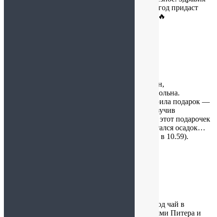
Вам, процветания, всех благ. Пусть уходящий год придаст
успеха и всего самого наилучшего💥💥💥🔥🔥🔥
Наталия
:
16.12.2024 в 14:53
Добрый день! 15.12.2024 посетила ваш магазин,
ассортиментом и обслуживанием осталась довольна.
Продавец была очень внимательна даже подарила подарок —
пастилу в упаковке с бантиком. Чуть позже, изучив
внимательно, выданный чек, оказалось, что за этот подарочек
я заплатила 75 рублей… Мелочь, но как-то остался осадок…
(чек №1, смена №900, время визита 15.12.2024 в 10.59).
Альбина
:
05.12.2024 в 10:32
Пришла сегодня посылочка, брала на новый год чай в
жестянных баночках с достопримечательностями Питера и