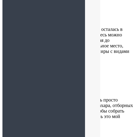
Yasmina
:
29.05.2026 в 18:26
Сегодня посетила магазин «Вкус традиций» и осталась в
полном восторге! Выбор просто огромный. Здесь можно
найти настоящие карельские деликатесы: от чая до
необычных соусов и варенья. А еще это идеальное место,
чтобы присмотреть милые и бюджетные сувениры с видами
Петербурга.
Светлана
:
25.05.2026 в 13:08
Настоящая находка в Невском районе! 😍 Здесь просто
невероятный выбор полезных сладостей без сахара, отборных
орехов и ароматного чая. Идеальное место, чтобы собрать
бюджетный, но очень вкусный подарок. Теперь это мой
любимый магазин для подарков)