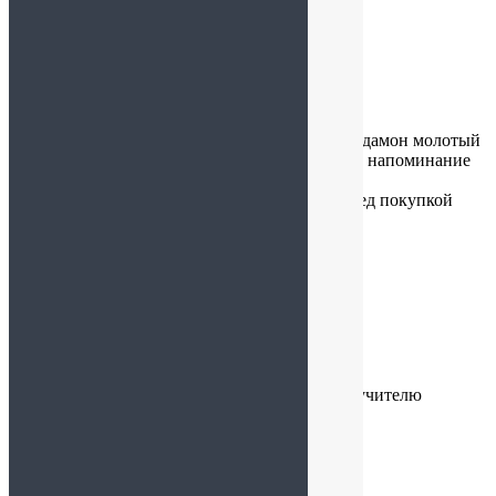
piter631
:
08.10.2024 в 11:42
Купил 06.10.24 Корицу молотую 100 гр. и Кардамон молотый
200 гр. Корица без запаха. Кардамон — слабое напоминание
Кари.
Не верьте продавцам! Проверяйте специи перед покупкой
самостоятельно!!!
Буду искать другой магазин.
Светлана
:
29.09.2024 в 00:28
Очень красивый набор, очень надеюсь, что и учителю
понравиться.