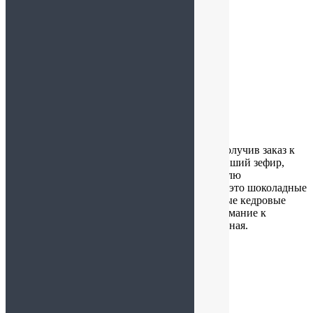
Игорь
:
28.02.2026 в 13:27
Мармелад шикарный!
Алла
:
13.02.2026 в 16:25
В очередной раз повысила себе настроение, получив заказ к
праздникам. Великолепный мармелад, нежнейший зефир,
прекрасные суворовские конфеты. Очень люблю
оригинальное оформление подарков. Сегодня это шоколадные
конфеты » Народный закусон». Очень полезные кедровые
батончики. Спасибо огромное за работу и внимание к
покупателям! Доставка аккуратная и оперативная.
Дарья
:
30.01.2026 в 21:48