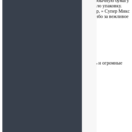
которую нужно подарить, вы упаковываете в обычную бумагу
бежевого цвета. Приходится искать подходящую упаковку.
Хотелось бы иметь такие пакеты как, например, » Супер Микс
» Орехи и ягоды в йогурте и шоколаде». Спасибо за вежливое
отношение к покупателям.
Елена
:
24.10.2024 в 16:25
Спасибо большое за оперативность. За радость и огромные
эмоции. Всему Вашему коллективу 5++😉
Елена
:
19.10.2024 в 17:35
Деткам очень нравится