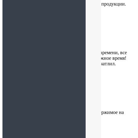
подарков. Приятные цены и высокое качество продукции.
Рекомендую, обязательно приду еще
Игорь
:
10.03.2026 в 14:05
Оформление корзины заняло совсем немного времени, все
замечания были учтены, а заказ привезли в нужное время!
Уровень обслуживания клиентов приятно впечатлил.
Спасибо!
Саша
:
28.02.2026 в 13:31
Очень понравился подарок! И упаковка и содержимое на
высшем уровне!