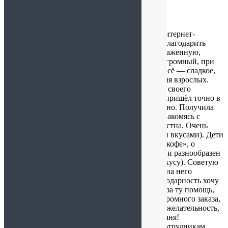
Фёдорова Наталия
:
14.12.2025 в 18:40
12.12.2025 г. получила свой первый заказ от интернет-
магазина «Вкус традиций». Хочу сразу же поблагодарить
сотрудников этого магазина за безупречно отлаженную,
чёткую, профессиональную работу! Каталог огромный, при
этом составлен очень удобно. Можно купить всё — сладкое,
кислое, солёное, на любой вкус, для детей и для взрослых.
Некоторые товары просто поражают красотой своего
оформления! Глаза просто разбегаются! Заказ пришёл точно в
назначенный срок, упаковано всё было идеально. Получила
огромное удовольствие, распаковывая его и знакомясь с
продукцией, которая раньше была мне не известна. Очень
понравились сухарики «Хрустила» (с разными вкусами). Дети
моментально их оценили! Понравился «Кедрокофе», о
котором раньше и не слышала. И очень хорош и разнообразен
кронштадтский зефир (по оформлению и по вкусу). Советую
всем, кто ещё не знает этот магазин, обратить на него
внимание. Не пожалеете! А свою особую благодарность хочу
выразить Татьяне, менеджеру этого магазина, за ту помощь,
которую она мне оказала при выборе моего огромного заказа,
за её необыкновенную приветливость и доброжелательность,
за истинное желание помочь! Спасибо Вам, Таня!
С наступающим Новым Годом! Желаю всем сотрудникам