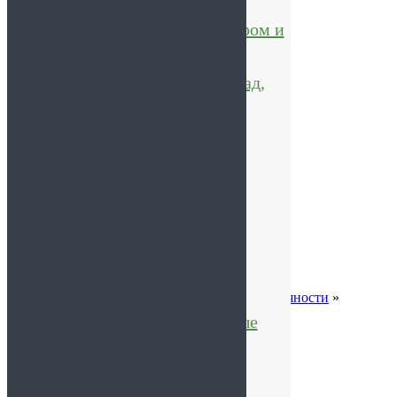
продукты
Хрустила с сахаром и
без
Подарочные наборы
Конфеты, шоколад,
Каталог товаров
леденцы
Доставка и оплата
Адрес розничного магазина
Мед и продукты
Отзывы
О нас
пчеловодства
Акции
Новинки
Как сделать заказ
Контакты
Товары
Личный кабинет
производителей из
Горчица целая
Санкт-Петербурга
Товары Карелии
Каталог
»
Специи, пряности, соль, сахар
»
Пряности
»
Горчица целая
Детские полезные
сладости
Поиск товаров
Товары по акции
Поиск товаров