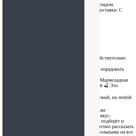
Доставили корзину со свежим, вкусным мармеладом.
Остались довольными качеством и временем доставки. С
удовольствием закажем снова!
Oksana Tomenko
:
25.01.2026 в 12:38
Магазин «Вкус традиций» — это место, где действительно
очень вкусно 😍
Здесь можно купить всё и даже больше, чтобы порадовать
себя и близких.
Огромный выбор мармелада — мой фаворит «Мармеладная
сказка»: с орешками, с черносливом и с вишней 🍒 Это
настоящее удовольствие к чаю.
А зефир — просто моя любовь ❤️ Нежный, свежий, на любой
вкус — идеально к чашечке кофе или чая.
В магазине большой ассортимент орехов, а также
Вологодских сладостей и хрустиков на любой вкус.
Отдельно хочу отметить Татьяну — она всегда подберёт и
порекомендует самое свежее и вкусное. Достаточно рассказать
о своих предпочтениях, и вы точно уйдёте довольными на все