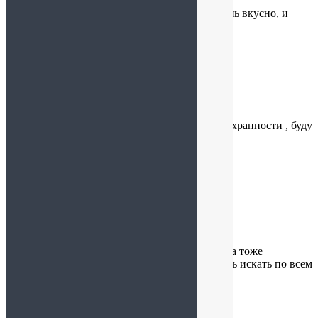
Пришли мои вкусняшки))
спасибо Вам большое! дошли быстро, все очень вкусно, и
вкус совершенно другой,очень вкусно!
Вера
:
15.04.2025 в 14:46
Спасибо большое всё приехало в целости и сохранности , буду
заказывать ещё . Спасибо большое 😘
Екатерина
:
15.03.2025 в 18:54
Магазин с самым шикарным ассортиментом.
Взяли вкусняшки для всей семьи и для ребенка тоже
приобрели и много без сахара, не нужно бегать искать по всем
уголкам города