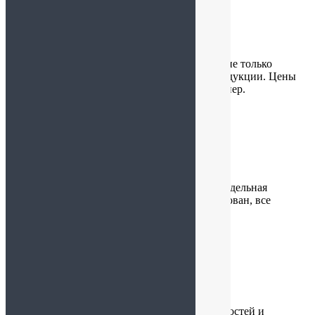
Артур К.
:
09.04.2026 в 21:08
Магазин порадовал широким ассортиментом не только
кронштадтского зефира, но и сувенирной продукции. Цены
вообще не кусаются, а качество товаров — супер.
Ирина
:
07.04.2026 в 19:22
Понравились всей семье, вкусные, свежие. Отдельная
благодарность за упаковку. Заказ хорошо упакован, все
сухарики целые.
Arseniy
:
22.03.2026 в 15:58
Отличное место с хорошим выбором чая, сладостей и