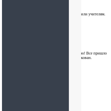
Вика
:
15.09.2024 в 09:55
Отличное решение для подарка воспитателям или учителям.
Хорошее качество и вкусно. Рекомендую
Катя
:
06.09.2024 в 23:35
Отличный подарок на первое сентября учителю! Все пришло
быстро и в срок. Все целое. Очень хорошо упакован.
Рекомендую!
Катя
:
29.08.2024 в 10:02
Зефир наивкуснейший!!