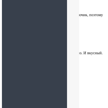
Иван
:
08.10.2025 в 20:59
Вкусные крупные орехи. В комплекте идёт ключик, поэтому
легко открыть)
Ваня
:
08.07.2025 в 22:05
Мармелад держит форму выглядит реалистично. И вкусный.
Ваня
:
08.07.2025 в 21:50
Доставили быстро. Крупные и чистые орехи.
Элла
: