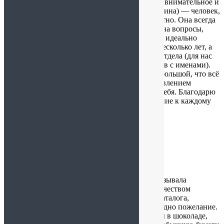
вкусных полезностей! Всегда чувствую к себе внимательное и
заботливое отношение. Татьяна (хозяйка магазина) — человек,
любящий своё дело, и это очень ценно и приятно. Она всегда
на связи и готова что-то подсказать, ответить на вопросы,
учесть все пожелания. Заказы получаю в срок, идеально
собранные и с подарочками. Заказываю уже несколько лет, а
когда работала в офисе, заказывала для всего отдела (для нас
даже делили один заказ на несколько пакетиков с именами).
Ассортимент полезных продуктов настолько большой, что всё
хочется попробовать. Захожу за одним и с удивлением
обнаруживаю что-то новое и интересное для себя. Благодарю
Вас, Татьяна, за Ваш труд и бережное отношение к каждому
клиенту!
Алла
:
05.11.2024 в 14:20
Дорогой мой магазин! Очень люблю Вас, заказывала
неоднократно и всегда оставалась довольна качеством
продукции, разнообразием и необычностью каталога,
оперативной и вежливой доставкой. Но есть одно пожелание.
Продукцию в развес, например, орехи и ягоды в шоколаде,