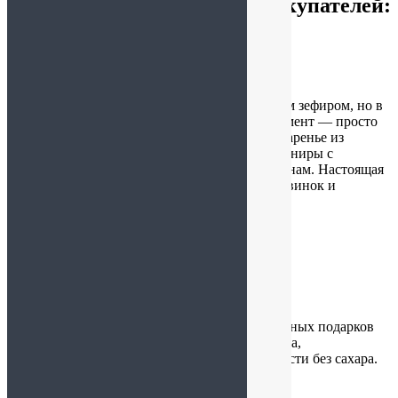
Отзывы наших любимых покупателей:
Полезная информация
Личный кабинет
regina72
:
19.07.2026 в 14:35
Приехали целенаправленно за Кронштадтским зефиром, но в
итоге набрали целую корзину всего! Ассортимент — просто
восторг, глаза разбегаются. Тут и карельское варенье из
морошки, и необычные соусы, и вкусные сувениры с
питерской тематикой по очень адекватным ценам. Настоящая
находка! Желаем вам процветания, крутых новинок и
побольше довольных покупателей ❤
Арина
:
18.07.2026 в 22:00
Магазин с огромным ассортиментом чая, вкусных подарков
по выгодным ценами. Очень приятная девушка,
проконсультировала и порекомендовала сладости без сахара.