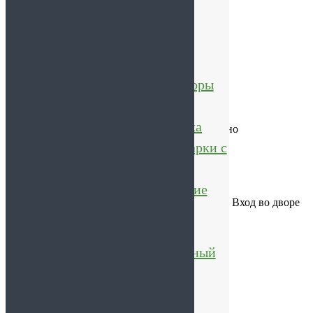
Подарочные наборы
Каталог товаров
Поиск товаров
×
Подарочные наборы
+7 981 712 56 26
Мармелад,
vkus-traditsyi@mail.ru
Мармеладная сказка
Заказы через корзину принимаем круглосуточно
Сувениры и подарки с
видами Питера
Розничный магазин
г. Санкт-Петербург
Чай, кофе и другие
ул. Бабушкина, д. 52 (За школьным стадионом. Вход во дворе
напитки
в арке между 3 и 4 подъездом. Дом буквой П.)
КОРЗИНА
Зефир
(0 шт. на 0 руб.)
Пастила и яблочный
сыр
Диабетические