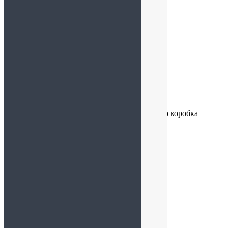
Татьяна
:
27.08.2024 в 10:27
Набор великолепный. Рекомендую!)
Ирина
:
18.08.2024 в 16:11
Отличная идея для подарка, лучше, чем просто коробка
конфет или цветы
Сергей
:
15.08.2024 в 14:04
Свежий и очень вкусный зефир!