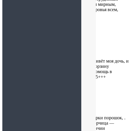
магазина и Вам, Танечка, лично, чтобы он был мирным,
спокойным, благополучным, счастливым! Здоровья всем,
успехов и процветания!
И ещё раз спасибо!
Валерия К.
:
01.12.2025 в 22:46
Я нахожусь далеко от Санкт-Петербурга, где живёт моя дочь, и
очень хочу её порадовать на день рождения. Корзину
доставили точно в срок. Большое спасибо за помощь в
подборе товаров без сахара, дочка в восторге! 5+++
Людмила
:
01.12.2025 в 05:30
Перебирая специи, хотела выбросить такой марки порошок, .
Дата выпуска -30.03.3017. решила заварить. Горчица —
зверь!!! Слезы вышибает. Жаль , что нет в наличии