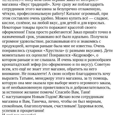
магазина «Вкус традиций». Хочу сразу же поблагодарить
сотрудников этого магазина за безупречно отлаженную,
чёткую, профессиональную работу! Каталог огромный, при
этом составлен очень удобно. Можно купить всё — сладкое,
кислое, солёное, на любой вкус, для детей и для взрослых.
Некоторые товары просто поражают красотой своего
оформления! Глаза просто разбегаются! Заказ пришёл точно в
назначенный срок, упаковано всё было идеально. Получила
огромное удовольствие, распаковывая его и знакомясь с
продукцией, которая раньше была мне не известна. Очень
понравились сухарики «Хрустила» (с разными вкусами). Дети
моментально их оценили! Понравился «Кедрокофе», о
котором раньше и не слышала. И очень хорош и разнообразен
кронштадтский зефир (по оформлению и по вкусу). Советую
всем, кто ещё не знает этот магазин, обратить на него
внимание. Не пожалеете! А свою особую благодарность хочу
выразить Татьяне, менеджеру этого магазина, за ту помощь,
которую она мне оказала при выборе моего огромного заказа,
за её необыкновенную приветливость и доброжелательность,
за истинное желание помочь! Спасибо Вам, Таня!
С наступающим Новым Годом! Желаю всем сотрудникам
магазина и Вам, Танечка, лично, чтобы он был мирным,
спокойным, благополучным, счастливым! Здоровья всем,
успехов и процветания!