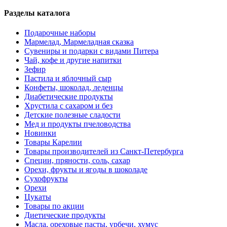
Разделы каталога
Подарочные наборы
Мармелад, Мармеладная сказка
Сувениры и подарки с видами Питера
Чай, кофе и другие напитки
Зефир
Пастила и яблочный сыр
Конфеты, шоколад, леденцы
Диабетические продукты
Хрустила с сахаром и без
Детские полезные сладости
Мед и продукты пчеловодства
Новинки
Товары Карелии
Товары производителей из Санкт-Петербурга
Специи, пряности, соль, сахар
Орехи, фрукты и ягоды в шоколаде
Сухофрукты
Орехи
Цукаты
Товары по акции
Диетические продукты
Масла, ореховые пасты, урбечи, хумус