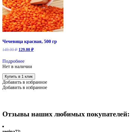
Чечевица красная, 500 гр
Первоначальная
Текущая
149.00
₽
129.00
₽
цена
цена:
составляла
129.00 ₽.
Подробнее
149.00 ₽.
Нет в наличии
Купить в 1 клик
Добавить в избранное
Добавить в избранное
Отзывы наших любимых покупателей:
regina72
: