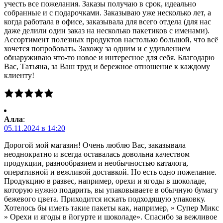
учесть все пожелания. Заказы получаю в срок, идеально
собранные и с подарочками. Заказываю уже несколько лет, а
когда работала в офисе, заказывала для всего отдела (для нас
даже делили один заказ на несколько пакетиков с именами).
Ассортимент полезных продуктов настолько большой, что всё
хочется попробовать. Захожу за одним и с удивлением
обнаруживаю что-то новое и интересное для себя. Благодарю
Вас, Татьяна, за Ваш труд и бережное отношение к каждому
клиенту!
Алла
:
05.11.2024 в 14:20
Дорогой мой магазин! Очень люблю Вас, заказывала
неоднократно и всегда оставалась довольна качеством
продукции, разнообразием и необычностью каталога,
оперативной и вежливой доставкой. Но есть одно пожелание.
Продукцию в развес, например, орехи и ягоды в шоколаде,
которую нужно подарить, вы упаковываете в обычную бумагу
бежевого цвета. Приходится искать подходящую упаковку.
Хотелось бы иметь такие пакеты как, например, » Супер Микс
» Орехи и ягоды в йогурте и шоколаде». Спасибо за вежливое