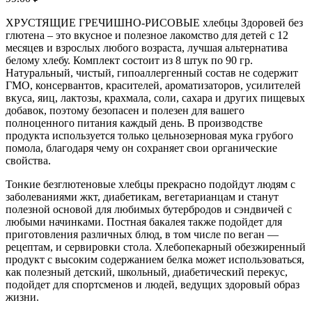
ХРУСТЯЩИЕ ГРЕЧИШНО-РИСОВЫЕ хлебцы Здоровей без
глютена – это вкусное и полезное лакомство для детей с 12
месяцев и взрослых любого возраста, лучшая альтернатива
белому хлебу. Комплект состоит из 8 штук по 90 гр.
Натуральный, чистый, гипоаллергенный состав не содержит
ГМО, консервантов, красителей, ароматизаторов, усилителей
вкуса, яиц, лактозы, крахмала, соли, сахара и других пищевых
добавок, поэтому безопасен и полезен для вашего
полноценного питания каждый день. В производстве
продукта используется только цельнозерновая мука грубого
помола, благодаря чему он сохраняет свои органические
свойства.
Тонкие безглютеновые хлебцы прекрасно подойдут людям с
заболеваниями жкт, диабетикам, вегетарианцам и станут
полезной основой для любимых бутербродов и сэндвичей с
любыми начинками. Постная бакалея также подойдет для
приготовления различных блюд, в том числе по веган —
рецептам, и сервировки стола. Хлебопекарный обезжиренный
продукт с высоким содержанием белка может использоваться,
как полезный детский, школьный, диабетический перекус,
подойдет для спортсменов и людей, ведущих здоровый образ
жизни.