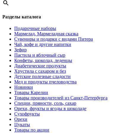
Разделы каталога
Подарочные наборы
Мармелад, Мармеладная сказка
Сувениры и подарки с видами Питера
Чай, кофе и другие напитки
Зефир
Пастила и яблочный сыр
Конфеты, шоколад, леденцы
Диабетические продукты
Хрустила с сахаром и без
Детские полезные сладости
Мед и продукты пчеловодства
Новинки
Товары Карелии
Товары производителей из Санкт-Петербурга
Специи, пряности, соль, сахар
Орехи, фрукты и ягоды в шоколаде
Сухофрукты
Орехи
Цукаты
Товары по акции