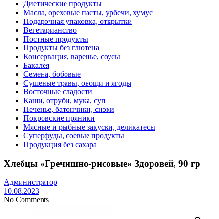
Диетические продукты
Масла, ореховые пасты, урбечи, хумус
Подарочная упаковка, открытки
Вегетарианство
Постные продукты
Продукты без глютена
Консервация, варенье, соусы
Бакалея
Семена, бобовые
Сушеные травы, овощи и ягоды
Восточные сладости
Каши, отруби, мука, суп
Печенье, батончики, снэки
Покровские пряники
Мясные и рыбные закуски, деликатесы
Суперфуды, соевые продукты
Продукция без сахара
Хлебцы «Гречишно-рисовые» Здоровей, 90 гр
Администратор
10.08.2023
No Comments