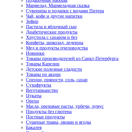
Подарочные наборы
Мармелад, Мармеладная сказка
Сувениры и подарки с видами Питера
Чай, кофе и другие напитки
Зефир
Пастила и яблочный сыр
Диабетические продукты
Хрустила с сахаром и без
Конфеты, шоколад, леденцы
Мед и продукты пчеловодства
Новинки
Товары производителей из Санкт-Петербурга
Товары Карелии
Детские полезные сладости
Товары по акции
Специи, пряности, соль, сахар
Сухофрукты
Вегетарианство
Цукаты
Орехи
Масла, ореховые пасты, урбечи, хумус
Продукты без глютена
Постные продукты
Сушеные травы, овощи и ягоды
Бакалея