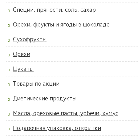
Специи, пряности, соль, сахар
Орехи, фрукты и ягоды в шоколаде
Сухофрукты
Орехи
Цукаты
Товары по акции
Диетические продукты
Масла, ореховые пасты, урбечи, хумус
Подарочная упаковка, открытки