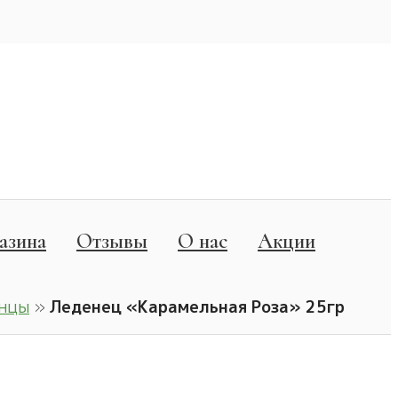
азина
Отзывы
О нас
Акции
енцы
»
Леденец «Карамельная Роза» 25гр