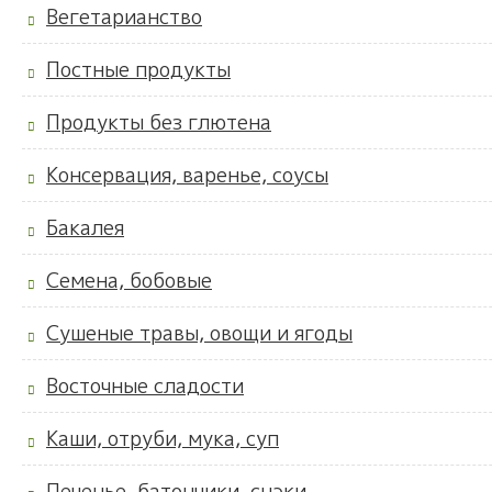
Вегетарианство
Постные продукты
Продукты без глютена
Консервация, варенье, соусы
Бакалея
Семена, бобовые
Сушеные травы, овощи и ягоды
Восточные сладости
Каши, отруби, мука, суп
Печенье, батончики, снэки