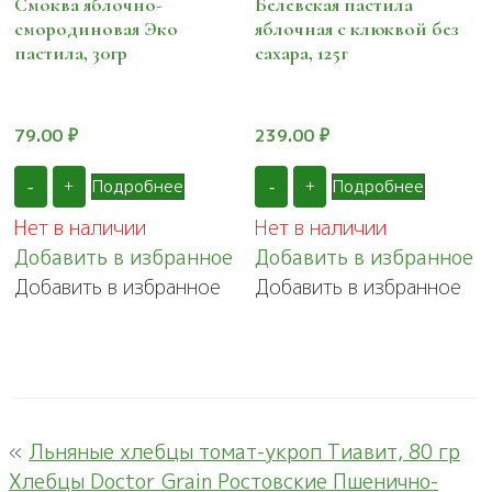
Смоква яблочно-
Белевская пастила
смородиновая Эко
яблочная с клюквой без
пастила, 30гр
сахара, 125г
79.00
₽
239.00
₽
Подробнее
Подробнее
-
+
-
+
Нет в наличии
Нет в наличии
Добавить в избранное
Добавить в избранное
Добавить в избранное
Добавить в избранное
«
Льняные хлебцы томат-укроп Тиавит, 80 гр
Хлебцы Doctor Grain Ростовские Пшенично-