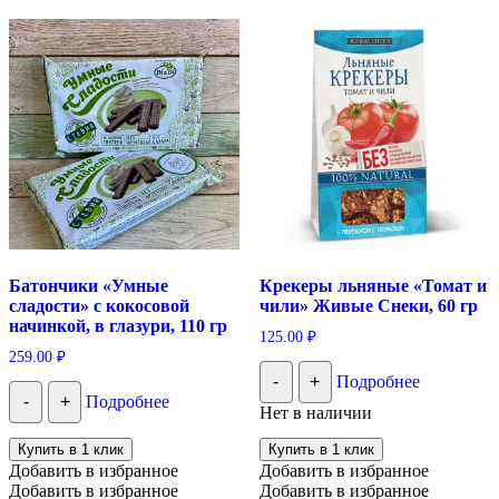
Батончики «Умные
Крекеры льняные «Томат и
сладости» с кокосовой
чили» Живые Снеки, 60 гр
начинкой, в глазури, 110 гр
125.00
₽
259.00
₽
-
+
Подробнее
-
+
Подробнее
Нет в наличии
Купить в 1 клик
Купить в 1 клик
Добавить в избранное
Добавить в избранное
Добавить в избранное
Добавить в избранное