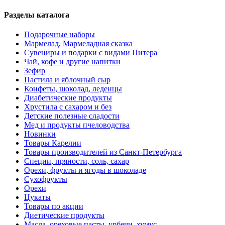
Разделы каталога
Подарочные наборы
Мармелад, Мармеладная сказка
Сувениры и подарки с видами Питера
Чай, кофе и другие напитки
Зефир
Пастила и яблочный сыр
Конфеты, шоколад, леденцы
Диабетические продукты
Хрустила с сахаром и без
Детские полезные сладости
Мед и продукты пчеловодства
Новинки
Товары Карелии
Товары производителей из Санкт-Петербурга
Специи, пряности, соль, сахар
Орехи, фрукты и ягоды в шоколаде
Сухофрукты
Орехи
Цукаты
Товары по акции
Диетические продукты
Масла, ореховые пасты, урбечи, хумус