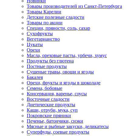
Новинки
Товары производителей из Санкт-Петербурга
Товары Карелии
Детские полезные сладости
Товары по акции
Специи, пряности, соль, сахар
Сухофрукты
Вегетарианство
Цукаты
Орехи
Масла, ореховые пасты, урбечи, хумус
Продукты без глютена
Постные продукты
Сушеные травы, овощи и ягоды
Бакалея
Орехи, фрукты и ягоды в шоколаде
Семена, бобовые
Консервация, варенье, соусы
Восточные сладости
Диетические продукты
Каши, отруби, мука, суп
Покровские пряники
Печенье, батончики, снэки
Мясные и рыбные закуски, деликатесы
Суперфуды, соевые продукты