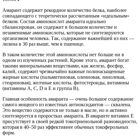
Амарант содержит рекордное количество белка, наиболее
совпадающего с теоретически рассчитанным «идеальным»
белком. Состав аминокислот амаранта идеально
сбалансирован, он содержит в большом количестве и
незаменимые аминокислоты, которые не синтезируются
организмом человека. Так, содержание важнейшей из них —
лизина в 30 раз выше, чем в пшенице.
В таком количестве этой аминокислоты нет больше ни в
одном из изученных растений. Кроме этого, амарант богат
такими минеральными веществами, как железо, фосфор,
калий, содержит чрезвычайно важные полинасыщенные
жирные кислоты (пальмитиновая, олеиновая, линолевая,
стеариновая), желчные кислоты, фитостероиды, витамины
(витамины А, С, D и Е и группа В).
Главная особенность амаранта — очень большое содержание
самого мощного из известных антиоксидантов — сквалена.
Это вещество содержится не только в масле, но и активно
синтезируется в проростках амаранта. В амаранте витамин E
присутствует в своей редкой токотриенольной разновидности,
которая в 40–50 раз эффективнее обычных токоферольных
форм.