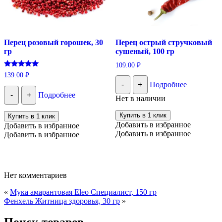
Перец розовый горошек, 30
Перец острый стручковый
гр
сушеный, 100 гр
109.00
₽
Оценка
139.00
₽
5.00
-
+
Подробнее
из 5
-
+
Подробнее
Нет в наличии
Купить в 1 клик
Купить в 1 клик
Добавить в избранное
Добавить в избранное
Добавить в избранное
Добавить в избранное
Нет комментариев
«
Мука амарантовая Eleo Специалист, 150 гр
Фенхель Житница здоровья, 30 гр
»