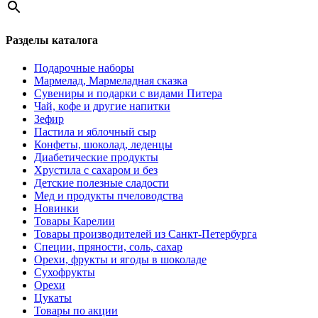
Разделы каталога
Подарочные наборы
Мармелад, Мармеладная сказка
Сувениры и подарки с видами Питера
Чай, кофе и другие напитки
Зефир
Пастила и яблочный сыр
Конфеты, шоколад, леденцы
Диабетические продукты
Хрустила с сахаром и без
Детские полезные сладости
Мед и продукты пчеловодства
Новинки
Товары Карелии
Товары производителей из Санкт-Петербурга
Специи, пряности, соль, сахар
Орехи, фрукты и ягоды в шоколаде
Сухофрукты
Орехи
Цукаты
Товары по акции