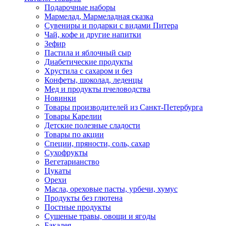
Подарочные наборы
Мармелад, Мармеладная сказка
Сувениры и подарки с видами Питера
Чай, кофе и другие напитки
Зефир
Пастила и яблочный сыр
Диабетические продукты
Хрустила с сахаром и без
Конфеты, шоколад, леденцы
Мед и продукты пчеловодства
Новинки
Товары производителей из Санкт-Петербурга
Товары Карелии
Детские полезные сладости
Товары по акции
Специи, пряности, соль, сахар
Сухофрукты
Вегетарианство
Цукаты
Орехи
Масла, ореховые пасты, урбечи, хумус
Продукты без глютена
Постные продукты
Сушеные травы, овощи и ягоды
Бакалея