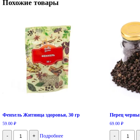
Похожие товары
Фенхель Житница здоровья, 30 гр
Перец черный
59.00
₽
69.00
₽
Количество
Количес
-
+
Подробнее
-
Фенхель
Перец