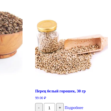
Перец белый горошек, 30 гр
99.00
₽
Количество
-
+
Подробнее
Перец