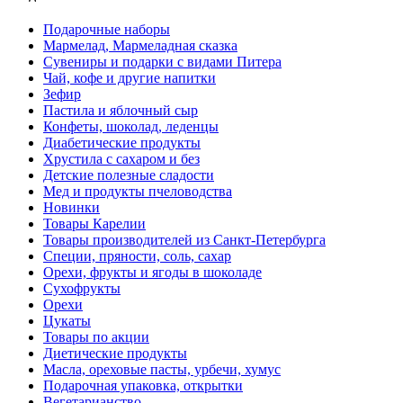
Подарочные наборы
Мармелад, Мармеладная сказка
Сувениры и подарки с видами Питера
Чай, кофе и другие напитки
Зефир
Пастила и яблочный сыр
Конфеты, шоколад, леденцы
Диабетические продукты
Хрустила с сахаром и без
Детские полезные сладости
Мед и продукты пчеловодства
Новинки
Товары Карелии
Товары производителей из Санкт-Петербурга
Специи, пряности, соль, сахар
Орехи, фрукты и ягоды в шоколаде
Сухофрукты
Орехи
Цукаты
Товары по акции
Диетические продукты
Масла, ореховые пасты, урбечи, хумус
Подарочная упаковка, открытки
Вегетарианство