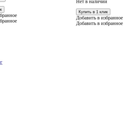
Нет в наличии
имеет
несколько
к
Купить в 1 клик
вариаций.
збранное
Добавить в избранное
Опции
збранное
Добавить в избранное
можно
выбрать
на
странице
товара.
0г