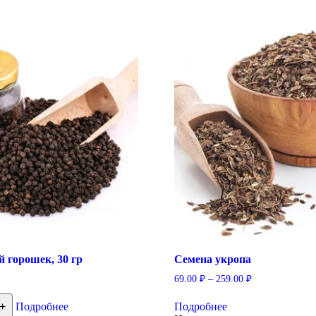
 горошек, 30 гр
Семена укропа
69.00
₽
–
259.00
₽
Этот
тво
+
Подробнее
Подробнее
товар