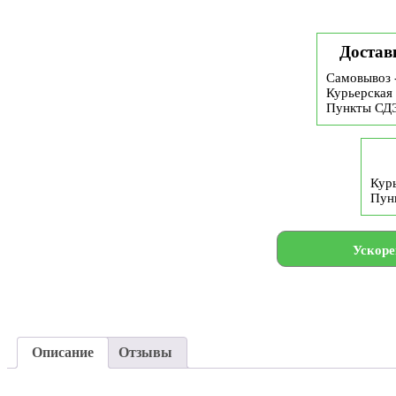
Достав
Самовывоз 
Курьерская 
Пункты СД
Курь
Пун
Ускоре
Описание
Отзывы