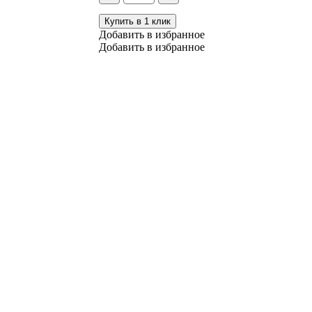
белый
горошек,
Купить в 1 клик
30
Добавить в избранное
гр
Добавить в избранное