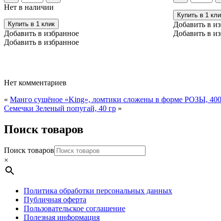
Житница
черный
Нет в наличии
здоровья,
горошек,
Купить в 1 кли
30
30
Купить в 1 клик
Добавить в и
гр
гр
Добавить в избранное
Добавить в и
Добавить в избранное
Нет комментариев
«
Манго сушёное «King», ломтики сложены в форме РОЗЫ, 40
Семечки Зеленый попугай, 40 гр
»
Поиск товаров
Поиск товаров
×
Политика обработки персональных данных
Публичная оферта
Пользовательское соглашение
Полезная информация