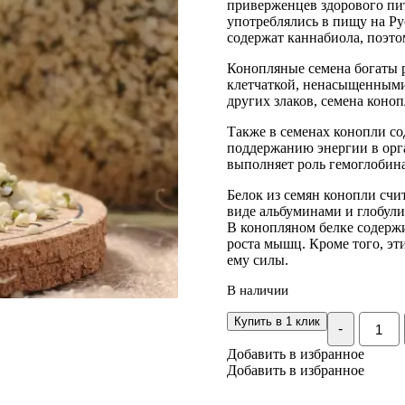
приверженцев здорового пи
употреблялись в пищу на Ру
содержат каннабиола, поэто
Конопляные семена богаты 
клетчаткой, ненасыщенными
других злаков, семена коноп
Также в семенах конопли со
поддержанию энергии в орга
выполняет роль гемоглобина
Белок из семян конопли счи
виде альбуминами и глобули
В конопляном белке содерж
роста мышц. Кроме того, э
ему силы.
В наличии
Количе
Купить в 1 клик
-
Ядра
семян
Добавить в избранное
конопл
Добавить в избранное
100
гр