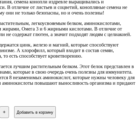
тания, семена конопли издревле выращивались и
си. В отличие от листьев и соцветий, конопляные семена не
му они не только безопасны, но и очень полезны!
растительным, легкоусвояемым белком, аминокислотами,
 жирами, Омега 3 и 6 жирными кислотами. В отличие от
ли не содержат глютен, а значит подходят людям с целиакией.
держатся цинк, железо и магний, которые способствуют
низме. А хлорофилл, который входит в состав семян,
, то есть способствует кроветворению.
тается лучшим растительным белком. Этот белок представлен в
нами, которые в свою очередь очень полезны для иммунитета.
ится 8 незаменимых аминокислот, которые нужны человеку для
ти аминокислоты повышают выносливость организма и придают
ство
+
Добавить в корзину
и,