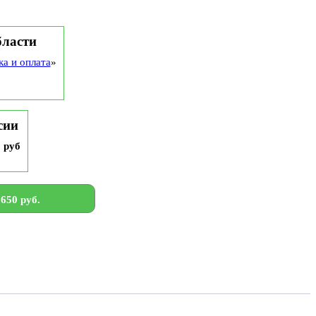
бласти
ка и оплата
»
сии
9 руб
650 руб.