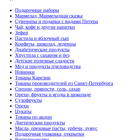
Подарочные наборы
Мармелад, Мармеладная сказка
Сувениры и подарки с видами Питера
Чай, кофе и другие напитки
Зефир
Пастила и яблочный сыр
Конфеты, шоколад, леденцы
Диабетические продукты
Хрустила с сахаром и без
Детские полезные сладости
Мед и продукты пчеловодства
Новинки
Товары Карелии
Товары производителей из Санкт-Петербурга
Специи, пряности, соль, сахар
Орехи, фрукты и ягоды в шоколаде
Сухофрукты
Орехи
Цукаты
Товары по акции
Диетические продукты
Масла, ореховые пасты, урбечи, хумус
Подарочная упаковка, открытки
Вегетарианство