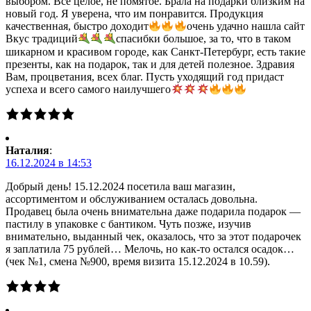
выбором. Все целое, не помятое. Брала на подарки близким на
новый год. Я уверена, что им понравится. Продукция
качественная, быстро доходит
очень удачно нашла сайт
Вкус традиций
спасибки большое, за то, что в таком
шикарном и красивом городе, как Санкт-Петербург, есть такие
презенты, как на подарок, так и для детей полезное. Здравия
Вам, процветания, всех благ. Пусть уходящий год придаст
успеха и всего самого наилучшего
Наталия
:
16.12.2024 в 14:53
Добрый день! 15.12.2024 посетила ваш магазин,
ассортиментом и обслуживанием осталась довольна.
Продавец была очень внимательна даже подарила подарок —
пастилу в упаковке с бантиком. Чуть позже, изучив
внимательно, выданный чек, оказалось, что за этот подарочек
я заплатила 75 рублей… Мелочь, но как-то остался осадок…
(чек №1, смена №900, время визита 15.12.2024 в 10.59).