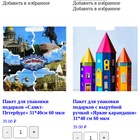
Добавить в избранное
Добавить в избранное
столице"
Великий"
31*40см
Добавить в избранное
Санкт-
60
Петербург
мкм
с
вырубной
38*45см
Пакет для упаковки
Пакет для упаковки
подарков «Санкт-
подарков с вырубной
Петербург» 31*40см 60 мкм
ручкой «Яркие карандаши»
31*40 см 60 мкм
39.00
₽
39.00
₽
Количество
-
+
Пакет
Количество
-
+
для
Пакет