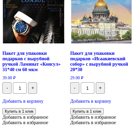
Пакет для упаковки
Пакет для упаковки
подарков с вырубной
подарков «Исаакиевский
ручкой Ламинат «Консул»
собор» с вырубной ручкой
31*40 см 60 мкм
20*30
39.00
₽
29.00
₽
Количество
Количество
-
+
-
+
Пакет
Пакет
для
для
упаковки
упаковки
Добавить в корзину
Добавить в корзину
подарков
подарков
с
"Исаакиевский
Купить в 1 клик
Купить в 1 клик
вырубной
собор"
Добавить в избранное
Добавить в избранное
ручкой
с
Добавить в избранное
Добавить в избранное
Ламинат
вырубной
"Консул"
ручкой
31*40
20*30