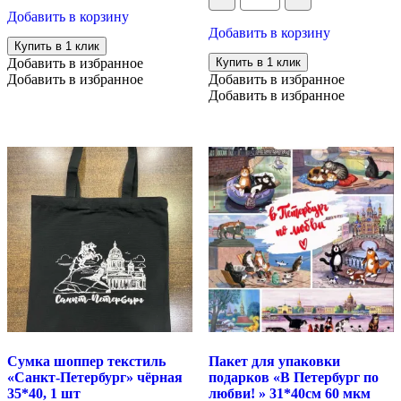
упаковки
для
Добавить в корзину
подарков
упаковки
Добавить в корзину
"Санкт-
подарков
Купить в 1 клик
Петербург"
с
Добавить в избранное
Купить в 1 клик
31*40см
вырубной
Добавить в избранное
Добавить в избранное
60
ручкой
мкм
Добавить в избранное
"Яркие
карандаши"
31*40
см
60
мкм
Сумка шоппер текстиль
Пакет для упаковки
«Санкт-Петербург» чёрная
подарков «В Петербург по
35*40, 1 шт
любви! » 31*40см 60 мкм