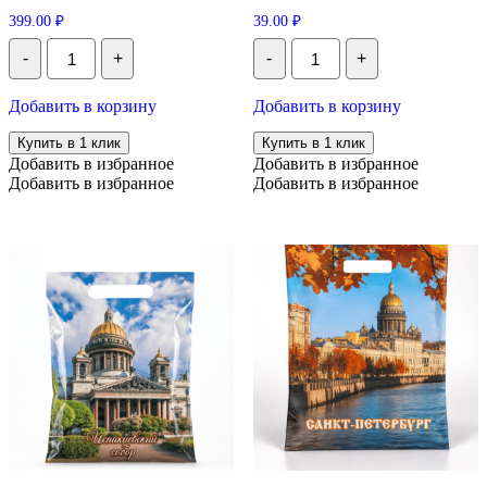
399.00
₽
39.00
₽
Количество
Количество
-
+
-
+
Сумка
Пакет
шоппер
для
текстиль
упаковки
Добавить в корзину
Добавить в корзину
"Санкт-
подарков
Петербург"
"В
Купить в 1 клик
Купить в 1 клик
чёрная
Петербург
Добавить в избранное
Добавить в избранное
35*40,
по
Добавить в избранное
Добавить в избранное
1
любви!
шт
"
31*40см
60
мкм