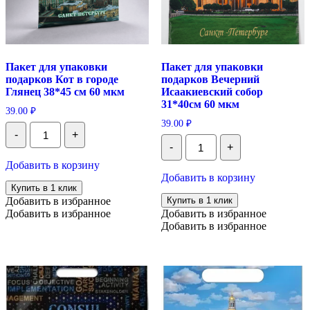
Пакет для упаковки
Пакет для упаковки
подарков Кот в городе
подарков Вечерний
Глянец 38*45 см 60 мкм
Исаакиевский собор
31*40см 60 мкм
39.00
₽
39.00
₽
Количество
-
+
Пакет
Количество
-
+
для
Пакет
упаковки
для
Добавить в корзину
подарков
упаковки
Добавить в корзину
Кот
подарков
Купить в 1 клик
в
Вечерний
Добавить в избранное
Купить в 1 клик
городе
Исаакиевский
Добавить в избранное
Добавить в избранное
Глянец
собор
38*45
Добавить в избранное
31*40см
см
60
60
мкм
мкм