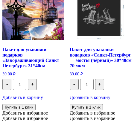
Пакет для упаковки
Пакет для упаковки
подарков
подарков «Санкт-Петербург
«Завораживающий Санкт-
— мосты (чёрный)» 30*40см
Петербург» 31*40см
70 мкм
39.00
₽
39.00
₽
Количество
Количество
-
+
-
+
Пакет
Пакет
для
для
упаковки
упаковки
Добавить в корзину
Добавить в корзину
подарков
подарков
"Завораживающий
"Санкт-
Купить в 1 клик
Купить в 1 клик
Санкт-
Петербург
Добавить в избранное
Добавить в избранное
Петербург"
-
Добавить в избранное
Добавить в избранное
31*40см
мосты
(чёрный)"
30*40см
70