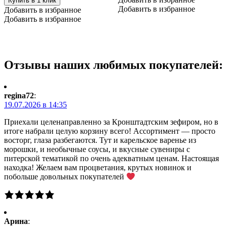
Купить в 1 клик
Санкт-
Добавить в избранное
Добавить в избранное
Петербурга"
Добавить в избранное
с
вырубной
ручкой
20*30
Отзывы наших любимых покупателей:
regina72
:
19.07.2026 в 14:35
Приехали целенаправленно за Кронштадтским зефиром, но в
итоге набрали целую корзину всего! Ассортимент — просто
восторг, глаза разбегаются. Тут и карельское варенье из
морошки, и необычные соусы, и вкусные сувениры с
питерской тематикой по очень адекватным ценам. Настоящая
находка! Желаем вам процветания, крутых новинок и
побольше довольных покупателей
Арина
: