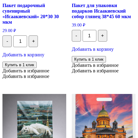
Пакет подарочный
Пакет для упаковки
сувенирный
подарков Исаакиевский
«Исаакиевский» 20*30 30
собор глянец 38*45 60 мкм
мкм
39.00
₽
29.00
₽
Количество
-
+
Пакет
Количество
-
+
для
Пакет
упаковки
подарочный
Добавить в корзину
подарков
сувенирный
Добавить в корзину
Исаакиевский
"Исаакиевский"
Купить в 1 клик
собор
20*30
Купить в 1 клик
Добавить в избранное
глянец
30
Добавить в избранное
Добавить в избранное
38*45
мкм
60
Добавить в избранное
мкм