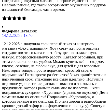
Потрясающе вкусный магазин, наверное единственный в
Невском районе, где такой ассортимент бюджетных подарков
из сладостей без сахара, чая и орехов.
Фёдорова Наталия
:
14.12.2025 в 18:40
12.12.2025 г. получила свой первый заказ от интернет-
магазина «Вкус традиций». Хочу сразу же поблагодарить
сотрудников этого магазина за безупречно отлаженную,
чёткую, профессиональную работу! Каталог огромный, при
этом составлен очень удобно. Можно купить всё — сладкое,
кислое, солёное, на любой вкус, для детей и для взрослых.
Некоторые товары просто поражают красотой своего
оформления! Глаза просто разбегаются! Заказ пришёл точно в
назначенный срок, упаковано всё было идеально. Получила
огромное удовольствие, распаковывая его и знакомясь с
продукцией, которая раньше была мне не известна. Очень
понравились сухарики «Хрустила» (с разными вкусами). Дети
моментально их оценили! Понравился «Кедрокофе», о
котором раньше и не слышала. И очень хорош и разнообразен
кронштадтский зефир (по оформлению и по вкусу). Советую