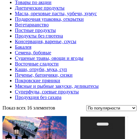
Товары по акции
Диетические продукты
Масла, ореховые пасты, урбечи, хумус
Подарочная упаковка, открытки
Вегетарианство
Постные продукты
Продукты без глютена
Консервация, варенье, соусы
Бакалея
Семена, бобовые
Сушеные травы, овощи и ягоды
Восточные сладости
Каши, отруби, мука, суп
Печенье, батончики, снэки
Покровские пряники
Мясные и рыбные закуски, деликатесы
Суперфуды, соевые продукты
Продукция без сахара
Показ всех 16 элементов