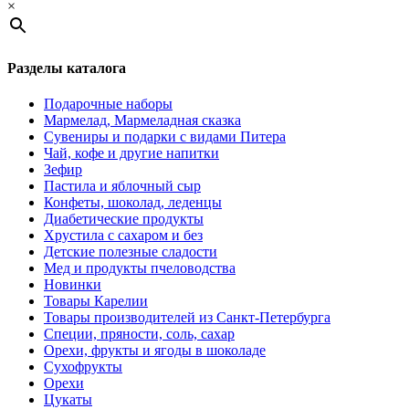
×
Разделы каталога
Подарочные наборы
Мармелад, Мармеладная сказка
Сувениры и подарки с видами Питера
Чай, кофе и другие напитки
Зефир
Пастила и яблочный сыр
Конфеты, шоколад, леденцы
Диабетические продукты
Хрустила с сахаром и без
Детские полезные сладости
Мед и продукты пчеловодства
Новинки
Товары Карелии
Товары производителей из Санкт-Петербурга
Специи, пряности, соль, сахар
Орехи, фрукты и ягоды в шоколаде
Сухофрукты
Орехи
Цукаты