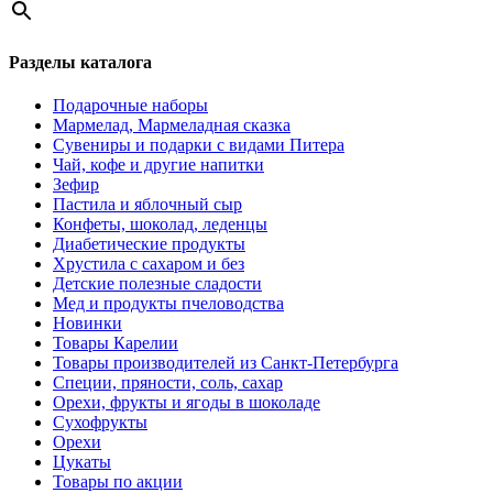
Разделы каталога
Подарочные наборы
Мармелад, Мармеладная сказка
Сувениры и подарки с видами Питера
Чай, кофе и другие напитки
Зефир
Пастила и яблочный сыр
Конфеты, шоколад, леденцы
Диабетические продукты
Хрустила с сахаром и без
Детские полезные сладости
Мед и продукты пчеловодства
Новинки
Товары Карелии
Товары производителей из Санкт-Петербурга
Специи, пряности, соль, сахар
Орехи, фрукты и ягоды в шоколаде
Сухофрукты
Орехи
Цукаты
Товары по акции