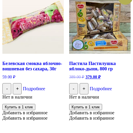
Белевская смоква яблочно-
Пастила Пастилушка
вишневая без сахара, 30г
яблоко-дыня, 800 гр
Первоначальная
Текущая
59.00
₽
389.00
₽
379.00
₽
цена
цена:
составляла
379.00 ₽.
-
+
Подробнее
-
+
Подробнее
389.00 ₽.
Нет в наличии
Нет в наличии
Купить в 1 клик
Купить в 1 клик
Добавить в избранное
Добавить в избранное
Добавить в избранное
Добавить в избранное