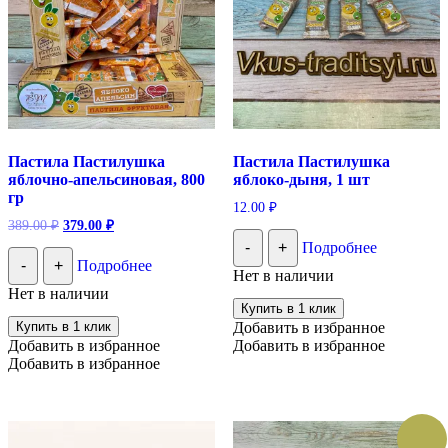
Пастила Пастилушка
Пастила Пастилушка
яблочно-апельсиновая, 800
яблоко-дыня, 1 шт
гр
12.00
₽
Первоначальная
Текущая
389.00
₽
379.00
₽
цена
цена:
-
+
Подробнее
составляла
379.00 ₽.
-
+
Подробнее
389.00 ₽.
Нет в наличии
Нет в наличии
Купить в 1 клик
Купить в 1 клик
Добавить в избранное
Добавить в избранное
Добавить в избранное
Добавить в избранное