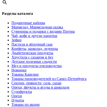
Разделы каталога
Подарочные наборы
Мармелад, Мармеладная сказка
Сувениры и подарки с видами Питера
Чай, кофе и другие напитки
Зефир
Пастила и яблочный сыр
Конфеты, шоколад, леденцы
Диабетические продукты
Хрустила с сахаром и без
Детские полезные сладости
Мед и продукты пчеловодства
Новинки
Товары Карелии
Товары производителей из Санкт-Петербурга
Специи, пряности, соль, сахар
Орехи, фрукты и ягоды в шоколаде
Сухофрукты
Орехи
Цукаты
Товары по акции