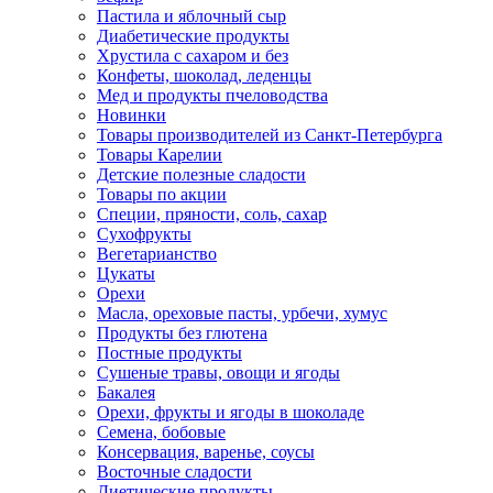
Пастила и яблочный сыр
Диабетические продукты
Хрустила с сахаром и без
Конфеты, шоколад, леденцы
Мед и продукты пчеловодства
Новинки
Товары производителей из Санкт-Петербурга
Товары Карелии
Детские полезные сладости
Товары по акции
Специи, пряности, соль, сахар
Сухофрукты
Вегетарианство
Цукаты
Орехи
Масла, ореховые пасты, урбечи, хумус
Продукты без глютена
Постные продукты
Сушеные травы, овощи и ягоды
Бакалея
Орехи, фрукты и ягоды в шоколаде
Семена, бобовые
Консервация, варенье, соусы
Восточные сладости
Диетические продукты