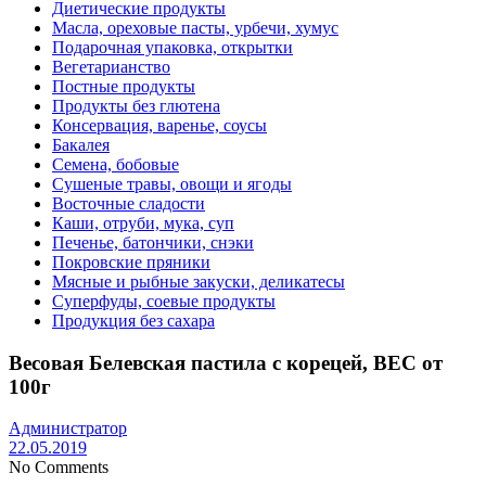
Диетические продукты
Масла, ореховые пасты, урбечи, хумус
Подарочная упаковка, открытки
Вегетарианство
Постные продукты
Продукты без глютена
Консервация, варенье, соусы
Бакалея
Семена, бобовые
Сушеные травы, овощи и ягоды
Восточные сладости
Каши, отруби, мука, суп
Печенье, батончики, снэки
Покровские пряники
Мясные и рыбные закуски, деликатесы
Суперфуды, соевые продукты
Продукция без сахара
Весовая Белевская пастила с корецей, ВЕС от
100г
Администратор
22.05.2019
No Comments