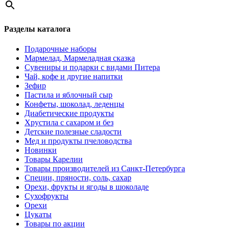
Разделы каталога
Подарочные наборы
Мармелад, Мармеладная сказка
Сувениры и подарки с видами Питера
Чай, кофе и другие напитки
Зефир
Пастила и яблочный сыр
Конфеты, шоколад, леденцы
Диабетические продукты
Хрустила с сахаром и без
Детские полезные сладости
Мед и продукты пчеловодства
Новинки
Товары Карелии
Товары производителей из Санкт-Петербурга
Специи, пряности, соль, сахар
Орехи, фрукты и ягоды в шоколаде
Сухофрукты
Орехи
Цукаты
Товары по акции