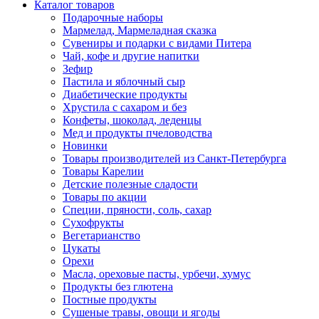
Каталог товаров
Подарочные наборы
Мармелад, Мармеладная сказка
Сувениры и подарки с видами Питера
Чай, кофе и другие напитки
Зефир
Пастила и яблочный сыр
Диабетические продукты
Хрустила с сахаром и без
Конфеты, шоколад, леденцы
Мед и продукты пчеловодства
Новинки
Товары производителей из Санкт-Петербурга
Товары Карелии
Детские полезные сладости
Товары по акции
Специи, пряности, соль, сахар
Сухофрукты
Вегетарианство
Цукаты
Орехи
Масла, ореховые пасты, урбечи, хумус
Продукты без глютена
Постные продукты
Сушеные травы, овощи и ягоды