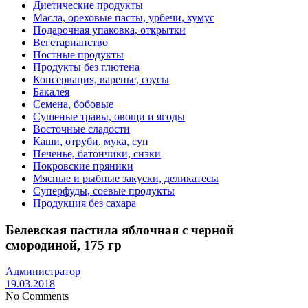
Диетические продукты
Масла, ореховые пасты, урбечи, хумус
Подарочная упаковка, открытки
Вегетарианство
Постные продукты
Продукты без глютена
Консервация, варенье, соусы
Бакалея
Семена, бобовые
Сушеные травы, овощи и ягоды
Восточные сладости
Каши, отруби, мука, суп
Печенье, батончики, снэки
Покровские пряники
Мясные и рыбные закуски, деликатесы
Суперфуды, соевые продукты
Продукция без сахара
Белевская пастила яблочная с черной
смородиной, 175 гр
Администратор
19.03.2018
No Comments