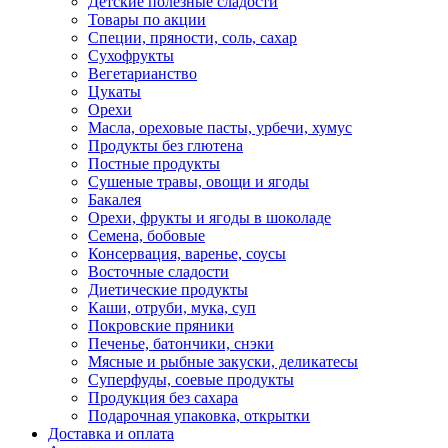
Детские полезные сладости
Товары по акции
Специи, пряности, соль, сахар
Сухофрукты
Вегетарианство
Цукаты
Орехи
Масла, ореховые пасты, урбечи, хумус
Продукты без глютена
Постные продукты
Сушеные травы, овощи и ягоды
Бакалея
Орехи, фрукты и ягоды в шоколаде
Семена, бобовые
Консервация, варенье, соусы
Восточные сладости
Диетические продукты
Каши, отруби, мука, суп
Покровские пряники
Печенье, батончики, снэки
Мясные и рыбные закуски, деликатесы
Суперфуды, соевые продукты
Продукция без сахара
Подарочная упаковка, открытки
Доставка и оплата