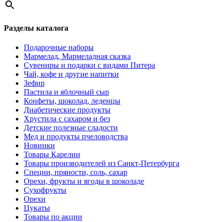
Разделы каталога
Подарочные наборы
Мармелад, Мармеладная сказка
Сувениры и подарки с видами Питера
Чай, кофе и другие напитки
Зефир
Пастила и яблочный сыр
Конфеты, шоколад, леденцы
Диабетические продукты
Хрустила с сахаром и без
Детские полезные сладости
Мед и продукты пчеловодства
Новинки
Товары Карелии
Товары производителей из Санкт-Петербурга
Специи, пряности, соль, сахар
Орехи, фрукты и ягоды в шоколаде
Сухофрукты
Орехи
Цукаты
Товары по акции