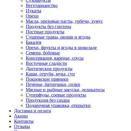
Сухофрукты
Вегетарианство
Цукаты
Орехи
Масла, ореховые пасты, урбечи, хумус
Продукты без глютена
Постные продукты
Сушеные травы, овощи и ягоды
Бакалея
Орехи, фрукты и ягоды в шоколаде
Семена, бобовые
Консервация, варенье, соусы
Восточные сладости
Диетические продукты
Каши, отруби, мука, суп
Покровские пряники
Печенье, батончики, снэки
Мясные и рыбные закуски, деликатесы
Суперфуды, соевые продукты
Продукция без сахара
Подарочная упаковка, открытки
Доставка и оплата
Акции
Контакты
Отзывы