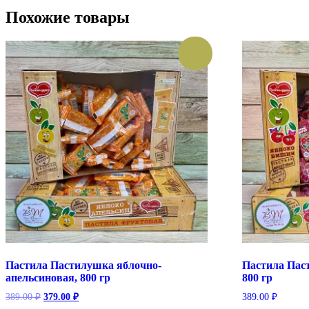
Похожие товары
Пастила Пастилушка яблочно-
Пастила Пас
апельсиновая, 800 гр
800 гр
Первоначальная
Текущая
389.00
₽
379.00
₽
389.00
₽
цена
цена: