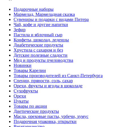
Подарочные наборы
Мармелад, Мармеладная сказка
Сувениры и подарки с видами Питера
Чай, кофе и другие напитки
Зефир
Пастила и яблочный сыр
Конфеты, шоколад, леденцы
Диабетические продукты
Хрустила с сахаром и без
Детские полезные сладости
Мед и продукты пчеловодства
Новинки
Товары Карелии
Товары производителей из Санкт-Петербурга
Специи, пряности, соль, сахар
Орехи, фрукты и ягоды в шоколаде
Сухофрукты
Орехи
Цукаты
Товары по акции
Диетические продукты
Масла, ореховые пасты, урбечи, хумус
Подарочная упаковка, открытки
Вегетарианство