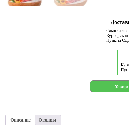
Достав
Самовывоз 
Курьерская 
Пункты СД
Курь
Пун
Ускоре
Описание
Отзывы