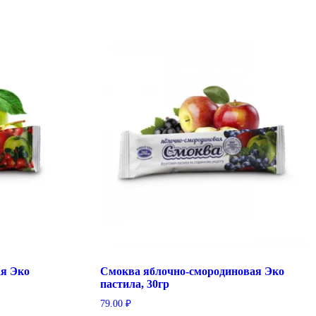
я Эко
Смоква яблочно-смородиновая Эко
пастила, 30гр
79.00
₽