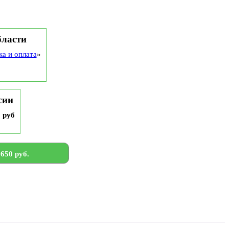
бласти
ка и оплата
»
сии
9 руб
650 руб.