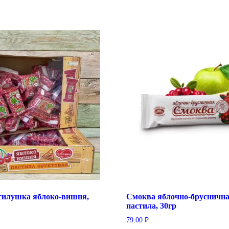
тилушка яблоко-вишня,
Смоква яблочно-бруснична
пастила, 30гр
79.00
₽