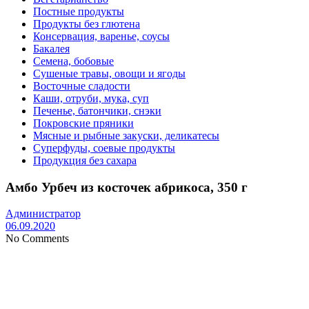
Постные продукты
Продукты без глютена
Консервация, варенье, соусы
Бакалея
Семена, бобовые
Сушеные травы, овощи и ягоды
Восточные сладости
Каши, отруби, мука, суп
Печенье, батончики, снэки
Покровские пряники
Мясные и рыбные закуски, деликатесы
Суперфуды, соевые продукты
Продукция без сахара
Амбо Урбеч из косточек абрикоса, 350 г
Администратор
06.09.2020
No Comments