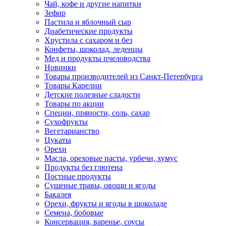
Чай, кофе и другие напитки
Зефир
Пастила и яблочный сыр
Диабетические продукты
Хрустила с сахаром и без
Конфеты, шоколад, леденцы
Мед и продукты пчеловодства
Новинки
Товары производителей из Санкт-Петербурга
Товары Карелии
Детские полезные сладости
Товары по акции
Специи, пряности, соль, сахар
Сухофрукты
Вегетарианство
Цукаты
Орехи
Масла, ореховые пасты, урбечи, хумус
Продукты без глютена
Постные продукты
Сушеные травы, овощи и ягоды
Бакалея
Орехи, фрукты и ягоды в шоколаде
Семена, бобовые
Консервация, варенье, соусы