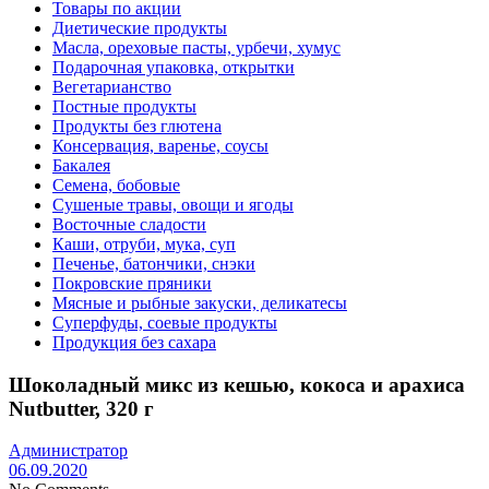
Товары по акции
Диетические продукты
Масла, ореховые пасты, урбечи, хумус
Подарочная упаковка, открытки
Вегетарианство
Постные продукты
Продукты без глютена
Консервация, варенье, соусы
Бакалея
Семена, бобовые
Сушеные травы, овощи и ягоды
Восточные сладости
Каши, отруби, мука, суп
Печенье, батончики, снэки
Покровские пряники
Мясные и рыбные закуски, деликатесы
Суперфуды, соевые продукты
Продукция без сахара
Шоколадный микс из кешью, кокоса и арахиса
Nutbutter, 320 г
Администратор
06.09.2020