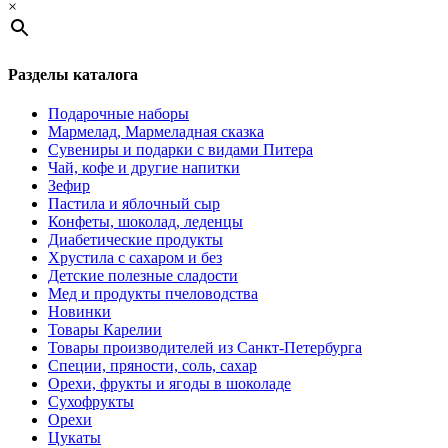
×
Разделы каталога
Подарочные наборы
Мармелад, Мармеладная сказка
Сувениры и подарки с видами Питера
Чай, кофе и другие напитки
Зефир
Пастила и яблочный сыр
Конфеты, шоколад, леденцы
Диабетические продукты
Хрустила с сахаром и без
Детские полезные сладости
Мед и продукты пчеловодства
Новинки
Товары Карелии
Товары производителей из Санкт-Петербурга
Специи, пряности, соль, сахар
Орехи, фрукты и ягоды в шоколаде
Сухофрукты
Орехи
Цукаты