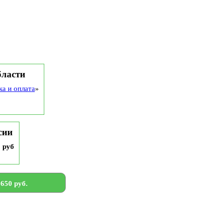
бласти
ка и оплата
»
сии
9 руб
650 руб.