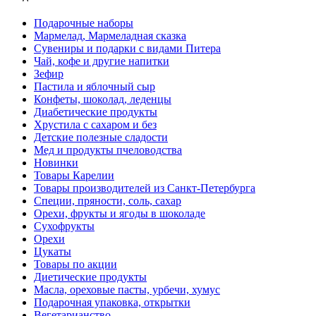
Подарочные наборы
Мармелад, Мармеладная сказка
Сувениры и подарки с видами Питера
Чай, кофе и другие напитки
Зефир
Пастила и яблочный сыр
Конфеты, шоколад, леденцы
Диабетические продукты
Хрустила с сахаром и без
Детские полезные сладости
Мед и продукты пчеловодства
Новинки
Товары Карелии
Товары производителей из Санкт-Петербурга
Специи, пряности, соль, сахар
Орехи, фрукты и ягоды в шоколаде
Сухофрукты
Орехи
Цукаты
Товары по акции
Диетические продукты
Масла, ореховые пасты, урбечи, хумус
Подарочная упаковка, открытки
Вегетарианство