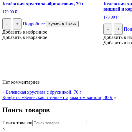
Белёвская хрустила абрикосовая, 70 г
Белевская хр
вишней и кор
179.00
₽
179.00
₽
-
+
Подробнее
Купить в 1 клик
-
+
Под
Добавить в избранное
Добавить в избранное
Добавить в и
Добавить в и
Нет комментариев
«
Белевская хрустила c брусникой, 70 г
Конфеты «Белёвская птичка» с ароматом ванили, 300г
»
Поиск товаров
Поиск товаров
×