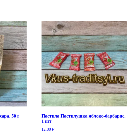
ара, 50 г
Пастила Пастилушка яблоко-барбарис,
1 шт
12.00
₽