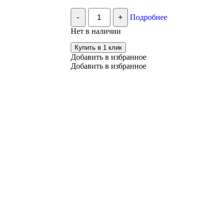
Количество
-
+
Подробнее
Пастила
Пастилушка
Нет в наличии
яблоко-
барбарис,
Купить в 1 клик
1
Добавить в избранное
шт
Добавить в избранное