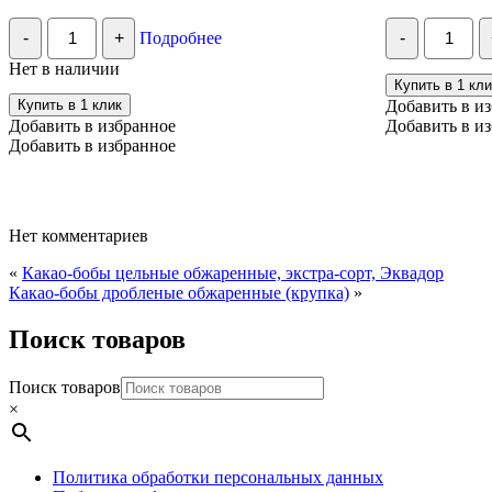
Количество
Количес
-
+
Подробнее
-
Смоква
Белевска
яблочно-
пастила
Нет в наличии
абрикосовая
классиче
Купить в 1 кли
Эко
БЕЗ
Купить в 1 клик
Добавить в и
пастила,
САХАРА
Добавить в избранное
Добавить в и
30гр
200
Добавить в избранное
гр
Нет комментариев
«
Какао-бобы цельные обжаренные, экстра-сорт, Эквадор
Какао-бобы дробленые обжаренные (крупка)
»
Поиск товаров
Поиск товаров
×
Политика обработки персональных данных