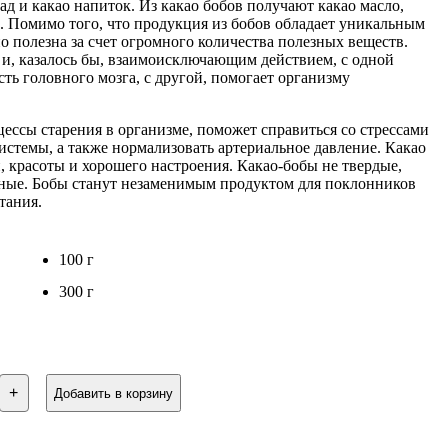
ад и какао напиток. Из какао бобов получают какао масло,
к. Помимо того, что продукция из бобов обладает уникальным
о полезна за счет огромного количества полезных веществ.
и, казалось бы, взаимоисключающим действием, с одной
ть головного мозга, с другой, помогает организму
цессы старения в организме, поможет справиться со стрессами
истемы, а также нормализовать артериальное давление. Какао
, красоты и хорошего настроения. Какао-бобы не твердые,
тные. Бобы станут незаменимым продуктом для поклонников
тания.
100 г
300 г
ство
+
Добавить в корзину
е