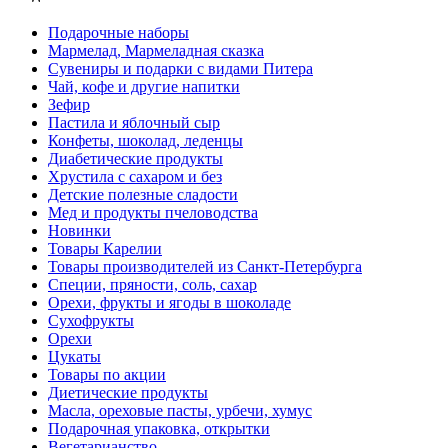
Подарочные наборы
Мармелад, Мармеладная сказка
Сувениры и подарки с видами Питера
Чай, кофе и другие напитки
Зефир
Пастила и яблочный сыр
Конфеты, шоколад, леденцы
Диабетические продукты
Хрустила с сахаром и без
Детские полезные сладости
Мед и продукты пчеловодства
Новинки
Товары Карелии
Товары производителей из Санкт-Петербурга
Специи, пряности, соль, сахар
Орехи, фрукты и ягоды в шоколаде
Сухофрукты
Орехи
Цукаты
Товары по акции
Диетические продукты
Масла, ореховые пасты, урбечи, хумус
Подарочная упаковка, открытки
Вегетарианство