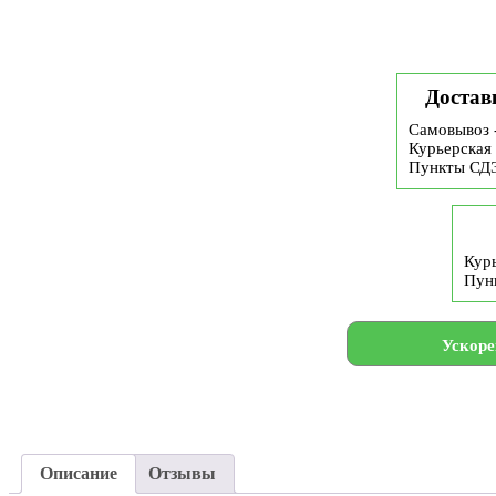
Достав
Самовывоз 
Курьерская 
Пункты СД
Курь
Пун
Ускоре
Описание
Отзывы