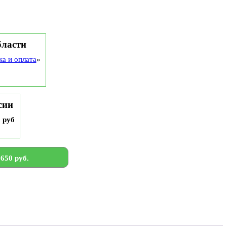
р
бласти
ка и оплата
»
сии
9 руб
650 руб.