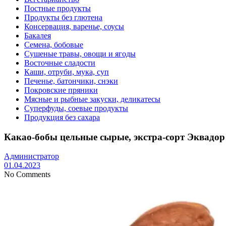
Постные продукты
Продукты без глютена
Консервация, варенье, соусы
Бакалея
Семена, бобовые
Сушеные травы, овощи и ягоды
Восточные сладости
Каши, отруби, мука, суп
Печенье, батончики, снэки
Покровские пряники
Мясные и рыбные закуски, деликатесы
Суперфуды, соевые продукты
Продукция без сахара
Какао-бобы цельные сырые, экстра-сорт Эквадор
Администратор
01.04.2023
No Comments