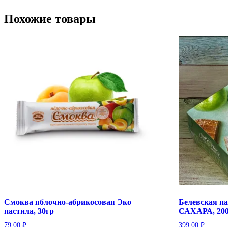
Похожие товары
Смоква яблочно-абрикосовая Эко
Белевская па
пастила, 30гр
САХАРА, 200
79.00
₽
399.00
₽