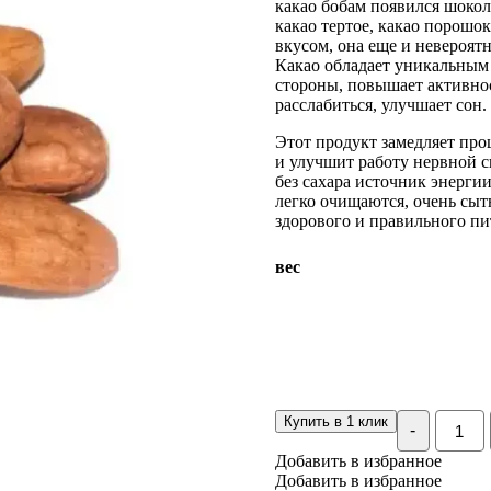
какао бобам появился шокол
какао тертое, какао порошо
вкусом, она еще и невероятн
Какао обладает уникальным 
стороны, повышает активнос
расслабиться, улучшает сон.
Этот продукт замедляет про
и улучшит работу нервной с
без сахара источник энергии
легко очищаются, очень сы
здорового и правильного пи
вес
Количе
Купить в 1 клик
-
Какао-
бобы
Добавить в избранное
цельны
Добавить в избранное
сырые,