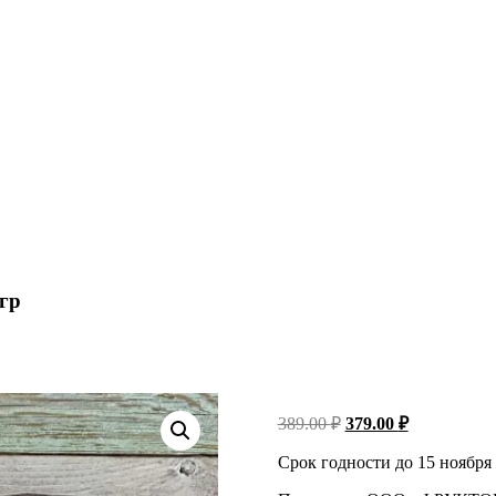
гр
Первоначальная
Текущая
389.00
₽
379.00
₽
цена
цена:
составляла
Срок годности до 15 ноября
379.00 ₽.
389.00 ₽.