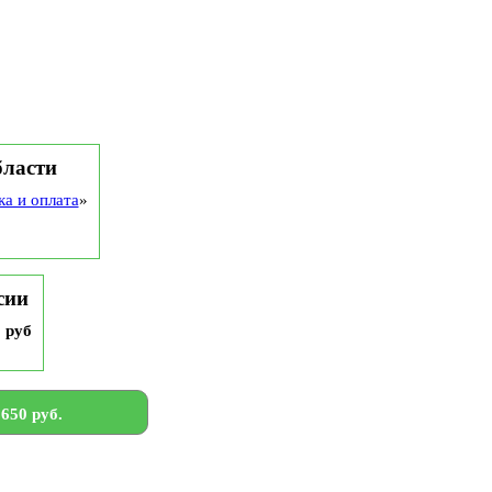
бласти
ка и оплата
»
сии
9 руб
650 руб.