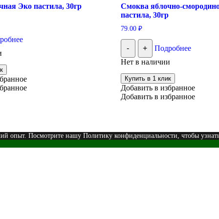
ная Эко пастила, 30гр
Смоква яблочно-смородин
пастила, 30гр
79.00
₽
робнее
-
+
Подробнее
и
Нет в наличии
к
збранное
Купить в 1 клик
збранное
Добавить в избранное
Добавить в избранное
кий опыт. Посмотрите нашу Политику конфиденциальности, чтобы узнат