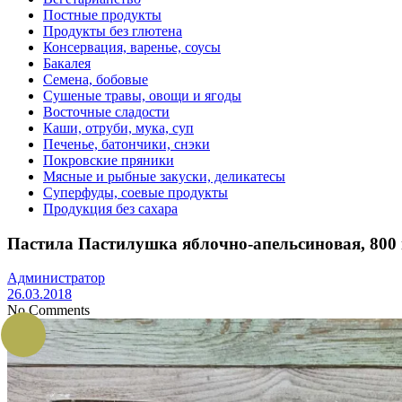
Постные продукты
Продукты без глютена
Консервация, варенье, соусы
Бакалея
Семена, бобовые
Сушеные травы, овощи и ягоды
Восточные сладости
Каши, отруби, мука, суп
Печенье, батончики, снэки
Покровские пряники
Мясные и рыбные закуски, деликатесы
Суперфуды, соевые продукты
Продукция без сахара
Пастила Пастилушка яблочно-апельсиновая, 800 
Администратор
26.03.2018
No Comments