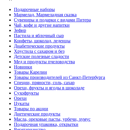
Подарочные наборы
Мармелад, Мармеладная сказка
Сувениры и подарки с видами Питера
Чай, кофе и другие напитки
Зефир
Пастила и яблочный сыр
Конфеты, шоколад, леденцы
Диабетические продукты
Хрустила с сахаром и без
Детские полезные сладости
Мед и продукты пчеловодства
Новинки
Товары Карелии
Товары производителей из Санкт-Петербурга
Специи, пряности, соль, сахар
Орехи, фрукты и ягоды в шоколаде
Сухофрукты
Орехи
Цукаты
Товары по акции
Диетические продукты
Масла, ореховые пасты, урбечи, хумус
Подарочная упаковка, открытки
Вегетарианство