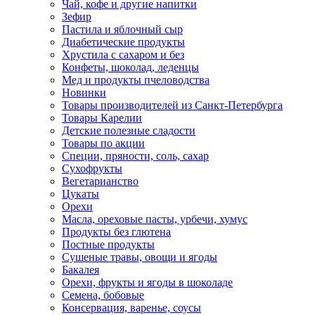
Чай, кофе и другие напитки
Зефир
Пастила и яблочный сыр
Диабетические продукты
Хрустила с сахаром и без
Конфеты, шоколад, леденцы
Мед и продукты пчеловодства
Новинки
Товары производителей из Санкт-Петербурга
Товары Карелии
Детские полезные сладости
Товары по акции
Специи, пряности, соль, сахар
Сухофрукты
Вегетарианство
Цукаты
Орехи
Масла, ореховые пасты, урбечи, хумус
Продукты без глютена
Постные продукты
Сушеные травы, овощи и ягоды
Бакалея
Орехи, фрукты и ягоды в шоколаде
Семена, бобовые
Консервация, варенье, соусы