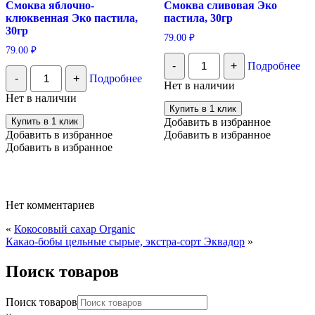
Смоква яблочно-
Смоква сливовая Эко
клюквенная Эко пастила,
пастила, 30гр
30гр
79.00
₽
79.00
₽
Количество
-
+
Подробнее
Смоква
Количество
-
+
Подробнее
сливовая
Смоква
Нет в наличии
Эко
яблочно-
Нет в наличии
пастила,
клюквенная
Купить в 1 клик
30гр
Эко
Купить в 1 клик
Добавить в избранное
пастила,
Добавить в избранное
Добавить в избранное
30гр
Добавить в избранное
Нет комментариев
«
Кокосовый сахар Organic
Какао-бобы цельные сырые, экстра-сорт Эквадор
»
Поиск товаров
Поиск товаров