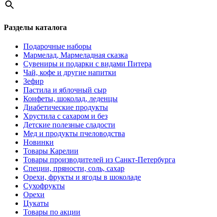
Разделы каталога
Подарочные наборы
Мармелад, Мармеладная сказка
Сувениры и подарки с видами Питера
Чай, кофе и другие напитки
Зефир
Пастила и яблочный сыр
Конфеты, шоколад, леденцы
Диабетические продукты
Хрустила с сахаром и без
Детские полезные сладости
Мед и продукты пчеловодства
Новинки
Товары Карелии
Товары производителей из Санкт-Петербурга
Специи, пряности, соль, сахар
Орехи, фрукты и ягоды в шоколаде
Сухофрукты
Орехи
Цукаты
Товары по акции