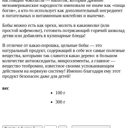
настоящий чоколатль — напиток, который древние
мезоамериканские народности именовали не иначе как «пища
богов», а кто-то использует как дополнительный ингредиент
в питательных и витаминным коктейлях и выпечке.
Бобы можно есть как орехи, молоть в какаомолке (или
простой кофемолке), готовить потрясающий горячий шоколад
детям или добавлять в кулинарные блюда!
В отличие от какао-порошка, цельные бобы — это
натуральный продукт, содержащий в себе все самые полезные
вещества, которыми так славится какао дерево: в большом
количестве антиоксиданты, микроэлементы, а главное —
вещество теобромин, известное своими успокаивающим
действием на нервную систему! Именно благодаря ему этот
продукт безопасен даже для детей!
вес
100 г
300 г
Количество