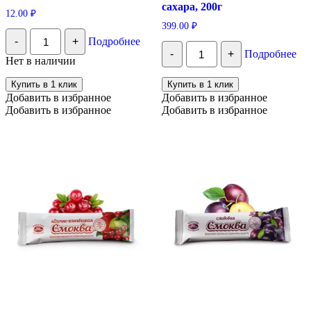
сахара, 200г
12.00
₽
399.00
₽
Количество
-
+
Подробнее
Пастила
Количество
-
+
Подробнее
Пастилушка
Белевская
Нет в наличии
яблоко-
пастила
барбарис,
яблочная
Купить в 1 клик
Купить в 1 клик
1
с
Добавить в избранное
Добавить в избранное
шт
клюквой
Добавить в избранное
Добавить в избранное
БЕЗ
сахара,
200г