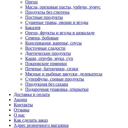
Орехи
Масла, ореховые пасты, урбечи, хумус
Продукты без глютена
Постные продукты
Сушеные травы, овощи и ягоды
Бакалея
Орехи, фрукты и ягоды в шоколаде
Семена, бобовые
Консервация, варенье, соусы
Восточные сладости
Диетические продукты
Каши, отруби, мука, суп
Покровские пряники
Печенье, батончики, снэки
Мясные и рыбные закуски, деликатесы
Суперфуды, соевые продукты
Продукция без сахара
Подарочная упаковка, открытки
Доставка и оплата
Акции
Контакты
Отзывы
О нас
Как сделать заказ
Адрес розничного магазина