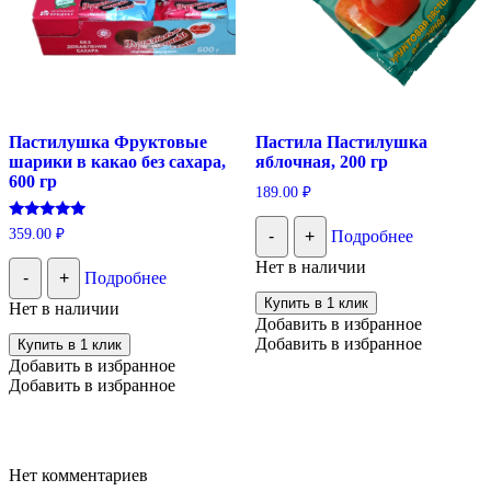
Пастилушка Фруктовые
Пастила Пастилушка
шарики в какао без сахара,
яблочная, 200 гр
600 гр
189.00
₽
Оценка
359.00
₽
-
+
Подробнее
5.00
из 5
Нет в наличии
-
+
Подробнее
Купить в 1 клик
Нет в наличии
Добавить в избранное
Добавить в избранное
Купить в 1 клик
Добавить в избранное
Добавить в избранное
Нет комментариев