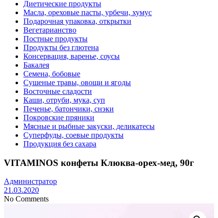
Диетические продукты
Масла, ореховые пасты, урбечи, хумус
Подарочная упаковка, открытки
Вегетарианство
Постные продукты
Продукты без глютена
Консервация, варенье, соусы
Бакалея
Семена, бобовые
Сушеные травы, овощи и ягоды
Восточные сладости
Каши, отруби, мука, суп
Печенье, батончики, снэки
Покровские пряники
Мясные и рыбные закуски, деликатесы
Суперфуды, соевые продукты
Продукция без сахара
VITAMINOS конфеты Клюква-орех-мед, 90г
Администратор
21.03.2020
No Comments