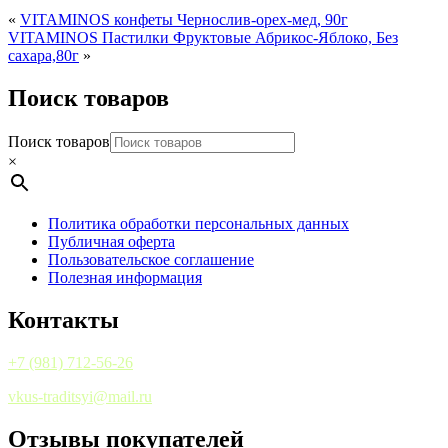
«
VITAMINOS конфеты Чернослив-орех-мед, 90г
VITAMINOS Пастилки Фруктовые Абрикос-Яблоко, Без
сахара,80г
»
Поиск товаров
Поиск товаров
×
Политика обработки персональных данных
Публичная оферта
Пользовательское соглашение
Полезная информация
Контакты
+7 (981) 712-56-26
vkus-traditsyi@mail.ru
Отзывы покупателей