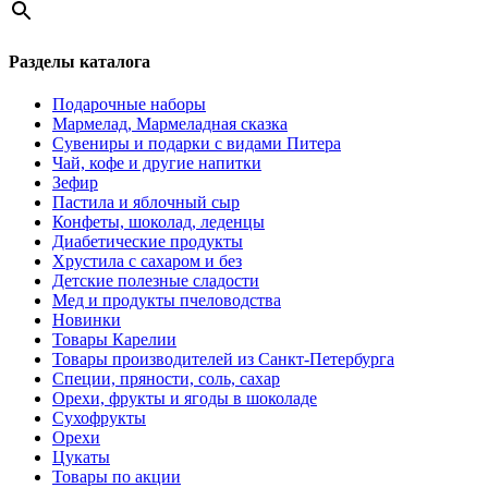
Разделы каталога
Подарочные наборы
Мармелад, Мармеладная сказка
Сувениры и подарки с видами Питера
Чай, кофе и другие напитки
Зефир
Пастила и яблочный сыр
Конфеты, шоколад, леденцы
Диабетические продукты
Хрустила с сахаром и без
Детские полезные сладости
Мед и продукты пчеловодства
Новинки
Товары Карелии
Товары производителей из Санкт-Петербурга
Специи, пряности, соль, сахар
Орехи, фрукты и ягоды в шоколаде
Сухофрукты
Орехи
Цукаты
Товары по акции